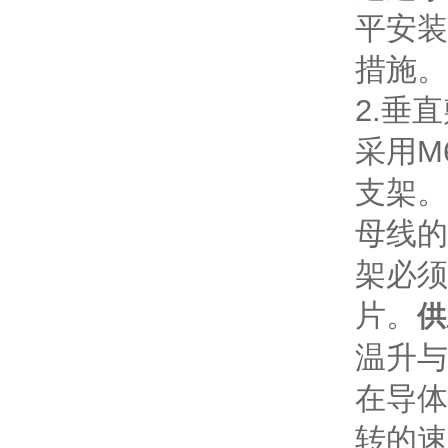
平安装
措施。
2.垂
采用M
支架。
母线的
架必须
片。
供
温升与
在导体
转的速