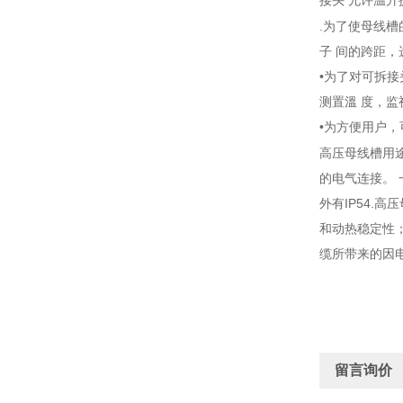
接头 允许温升
.为了使母线槽
子 间的跨距
•为了对可拆
测置溫 度，
•为方便用户
高压母线槽用
的电气连接。 
外有IP54.
和动热稳定性
缆所带来的因
留言询价