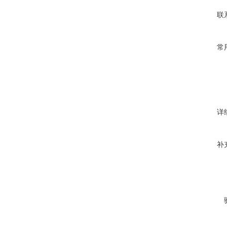
联
常
详
补