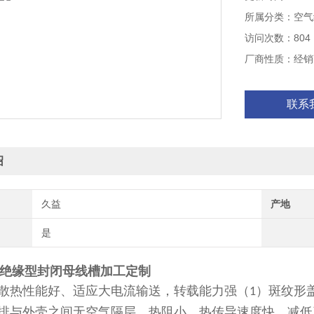
所属分类：空气
访问次数：804
厂商性质：经销
联系
绍
久益
产地
是
气绝缘型封闭母线槽加工定制
散热性能好、适应大电流输送，转载能力强（
）斑纹形
1
排与外壳之间无空气隔层，热阻小，热传导速度快，减低