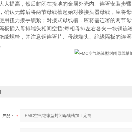
大大提高，然后封闭在接地的金属外壳内。连署安装步骤
，确认无弊后将两节母线槽起始对接接头器母线，应将母
使用扭力扳手锁紧；对接式母线槽，应将需连署的两节母
隔板插入母排端头相间空挡(每相母排左右各夹一块铜连
绝缘螺栓，并注意铜连署片、母线端头、绝缘隔板的连署
。
价
产品：