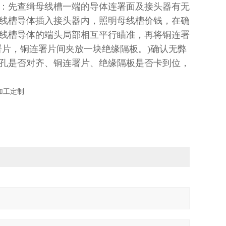
：先查缉母线槽一端的导体连署面及接头器有无
线槽导体插入接头器内，照明母线槽价钱，在确
线槽导体的端头局部相互平行瞄准，再将铜连署
署片，铜连署片间夹放一块绝缘隔板。)确认无弊
孔是否对齐、铜连署片、绝缘隔板是否卡到位，