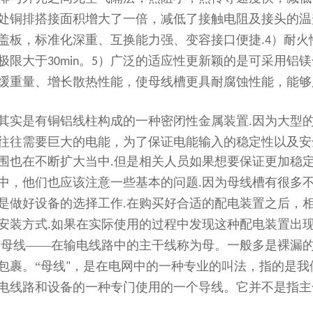
处铜排搭接面积增大了一倍，减低了接触电阻及接头的温
盖板，标准化深重、互换能力强、变容接口便捷
）耐火
.4
极限大于
。
）广泛的适应性更新颖的是可采用铝镁
30min
5
缓重量、增长散热性能，使母线槽更具耐腐蚀性能，能够
其实是有铜铝线柱构成的一种密闭性金属装置
因为大型
.
往往需要巨大的电能，为了保证电能输入的稳定性以及安
围也在不断扩大当中
但是相关人员如果想要保证更加稳
.
中，他们也应该注意一些基本的问题
因为母线槽有很多
.
是做好设备的选择工作
在购买好合适的配电装置之后，
.
安装方式
如果在实际使用的过程中发现这种配电装置出
.
母线——在输电线路中的主干线称为母。一般多是裸漏
.
包裹。“母线
，是在电网中的一种专业的叫法，指的是我
"
电线路和设备的一种专门使用的一个导线。它并不是指主