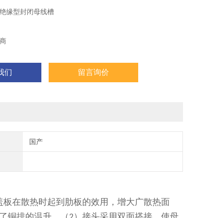
绝缘型封闭母线槽
商
我们
留言询价
国产
盖板在散热时起到肋板的效用，增大广散热面
了铜排的温升。（
）接头采用双面搭接，使母
2