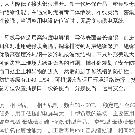
，大大降低了接头部位温升。新一代环保产品：密集型母
的绝缘性能，在遇火时无有毒气体散发。布线灵活：密集
性较强，当调整用电设备位置时，无需变动供电系统。
：母线导体选用高纯度电解铜，导体表面全长镀锡，前进
间和对地用绝缘块离隔，铜母排得到两层绝缘保护，绝缘
优质高强度冷轧钢一次冷轧成波纹结构，不只外形美观大
可解决施工现场大跨距设备的难题。插孔处规划了安全防
插口处尘土和异物的进入，然后前进了母线槽的防护性，
防护等级有IP40~IP54，可根据设备运用环境活络选择
意方位设置插接口，设备便当，分接便当，运用安全。
流三相四线、三相五线制，频率50～60Hz，额定电压至660
任务，用于低压配电屏与大、中型负载的连接，主要应用
统空气型 母线槽基础上的改进型产品。 空气型 母线槽
体抗氧化腐蚀能力，加工后再用PVC管热缩处理，相间