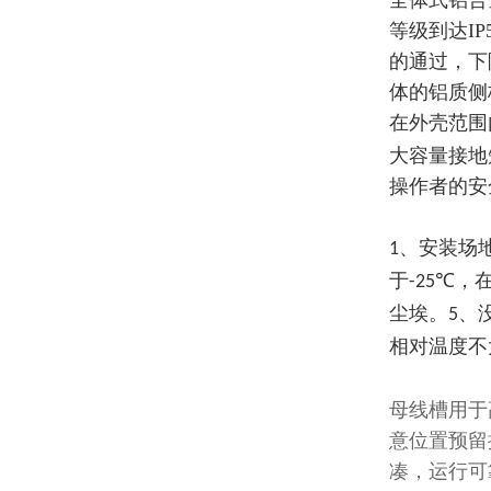
全体式铝合
等级到达
IP
的通过，下
体的铝质侧
在
外壳范围
大容量接地
操作者的安
、安装场
1
于
，
-25℃
尘埃。
、
5
相对温度不
母线槽用于
意位置预留
凑，运行可