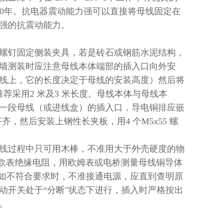
0
年。抗电器震动能力强可以直接将母线固定在
强的抗震动能力。
螺钉固定侧装夹具，若是砖石或钢筋水泥结构，
墙测装时应注意母线本体端部的插入口向外安
线上，它的长度决定于母线的安装高度）然后将
推荐采用
2
米及
3
米长度。母线本体与母线本
一段母线（或进线盒）的插入口，导电铜排应嵌
平齐，然后安装上钢性长夹板，用
4
个
M5x55
螺
线过程中只可用木棒，不准用大于外壳硬度的物
欧表绝缘电阻，用欧姆表或电桥测量母线铜导体
如不符合要求时，不准接通电源，应直到查明原
动开关处于
“
分断
"
状态下进行，插入时严格按出
。