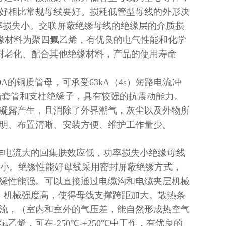
好相比常规母线要好。损耗低管型母线的外形决
率损失小。交联屏蔽绝缘母线的绝缘层的介质损
缘材料为聚四氟乙烯，有优良的电气性能和化学
耐老化、配合其他绝缘材料，产品的使用寿命
0A
的铜质管母，可承受
63kA
（
4s
）短路电流冲
墙套管和支柱绝缘子，具有较强的抗震动能力。
凝露产生，且消除了外界潮气，灰尘以及外物所
明、布置清晰、安装方便、维护工作量少。
作电流大的回集肤效应低，功率损失小绝缘母线
小。绝缘性能好母线采用密封屏蔽绝缘方式，
缘性能强。可以直接通过电缆沟和电缆夹层机械
，机械强度高，使得母线支撑跨距加大。散热条
流，（室内和室外的气压差，能自然形成热空气
氟乙烯，可在
-250℃-+250℃
中工作，有优良的