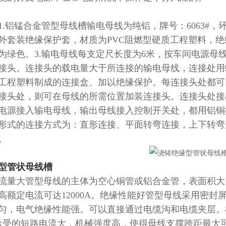
1.
铝锰合金管型母线槽输电母线为纯铝，牌号：
6063#
，
外套装绝缘保护套，材质为
PVC
阻燃型硬质工程塑料，绝
为绿色。
3.
输电母线每支定尺长度为
6
米，按车间电源母
接头。连接头的载电量大于所连接的输电母线，连接处用
工程塑料制成的连接盒、加以绝缘保护。每连接头处都可
接头处，则可在母线的所需位置加装连接头。连接头处接
电源接入输电母线，输出母线接入控制开关处，都用铝铜
形式的连接方式为：直形连接、平面转弯连接，上下转弯
。
型管状母线槽
流量大管型母线的主体为空心铜管或铝合金管，表面积大
高额定电流可达
12000A
。绝缘性能好管型母线采用密封
匀，电气绝缘性能强。可以直接通过电缆沟和电缆夹层。
承受的短路电流大，机械强度高，使得母线支撑跨距最大