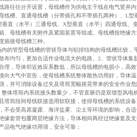
线路往往分开设置，母线槽作为供电主干线在电气竖井内
母线槽、直通母线槽（分带插孔和不带插孔两种）、
L
型
型垂直（水平）三通母线、
X
型垂直（水平）四通母线、
箱、母线槽有关附件及紧固装置等组成。母线槽按绝缘方
度插接母线槽三种。
场内的管型母线槽的管状导体与铝排结构的母线槽比较，
散布均匀，更加合适作业电流大的电路。
2
、管状导体集
合理，导体邻近效应系数低，所以母线槽的电损小，高效
接向大气中宣告，使母线槽系统整体散热功用好，导体温
强，并可消除设备过失及塔筒宽幅摇晃带来的安全作业危
，整体塔筒内系统接头数量少，不管直驱仍是双馈型风电
且塔筒段间母线联接选用软联接，使得母线槽的系统设备
，不会受高原凝露、海洋盐雾、尘土等环境的影响，合适
绝缘套管包覆两层绝缘方法，导体相间再经过绝缘套及支
产品电气绝缘功用强，安全可靠；