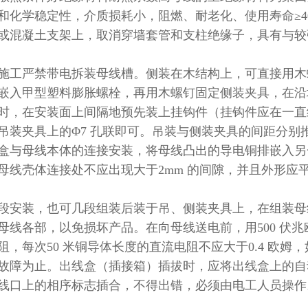
和化学稳定性，介质损耗小，阻燃、耐老化、使用寿命
≥4
或混凝土支架上，取消穿墙套管和支柱绝缘子，具有与较
施工严禁带电拆装母线槽。侧装在木结构上，可直接用木
嵌入甲型塑料膨胀螺栓，再用木螺钉固定侧装夹具，在沿
时，在安装面上间隔地预先装上挂钩件（挂钩件应在一直
吊装夹具上的
Φ7
孔联即可。吊装与侧装夹具的间距分别
盒与母线本体的连接安装，将母线凸出的导电铜排嵌入另
母线壳体连接处不应出现大于
2mm
的间隙，并且外形应
段安装，也可几段组装后装于吊、侧装夹具上，在组装母
母线各部，以免损坏产品。在向母线送电前，用
500
伏兆
阻，每次
50
米铜导体长度的直流电阻不应大于
0.4
欧姆，
故障为止。出线盒（插接箱）插拔时，应将出线盒上的自
线口上的相序标志插合，不得出错，必须由电工人员操作