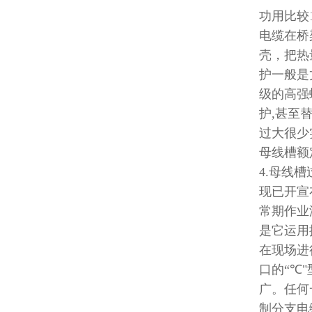
功用比较
电缆在桥
壳，把热
护一般是
级的高强
护
,
甚至
过大很少
母线槽额
4.
母线槽
现已开宣
常期作业
是它运用
在现场进
口的
“℃"
广。任何
制分支电