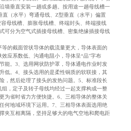
沿墙垂直安装一趟或多趟。按用途一趟母线槽一
垂直（水平）弯通母线、
Z
型垂直（水平）偏置
变容母线槽、膨胀母线槽、终端封头、终端接线
式可分为空气式插接母线槽、密集绝缘插接母线
平等的截面管状导体的载流量更大，导体表面的
肤效应系数低、沟通电阻小，导体呈
“
品
"
字布
节能。
3
、选用网状防护罩，导体通电作业时发
升低。
4
、接头选用的是柔性铜质的软联接，其
险，然后处理了接头的发热问题。
5
、标准段长
机组，定子及转子母线均经过一起支撑构成一整
更为省时省力方便快捷。
6
、三相导体的整体关
任何地域环境下运用。
7
、三相导体表面选用绝
撑夹互相离隔，坚持足够大的电气空地和爬电距