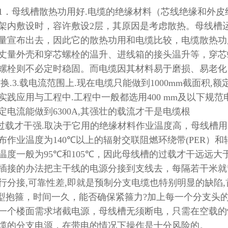
1
．母线槽散热功用好
.
电缆的绝缘材料（芯线绝缘和外皮
架内敷设时，容许敷设
2
层，其原因是考虑散热。母线槽
量宣布出去，因此它的散热功用和电缆比较，电缆散热功
丈量外壳和穿芯螺栓的温升、进线箱的接头温升等，穿芯
螺栓则不必定时稳固。而电缆因其材料易于磨损、易老化
替换
.3.
载电流范围上
.
现在电缆只能做到
1000mm
截面积
,
额
实践应用与工程中
.
工程中一般都选用
400 mm
及以下规范
定电流能做到
6300A,
其强壮的载流才干是电缆根
过载才干强
.
取决于它用的绝缘材料作业温度高，母线槽用
布作业温度为
140℃
以上的辐射交联阻燃环绕带
(PER
）和
温度一般为
95℃
和
105℃
，因此母线槽的过载才干远远大
插接的办法把主干线的电源分接到支线去，每隔若干米就
行分接
,
可靠性差
,
即就是预制分支电缆也特别明显的缺陷
,
型抱箍，时间一久，能否确保紧箍力
?
加上每一个分支头
一个楼面需求堵截电源，母线槽无须断电，只需在空载的
缆的分支电源，在带电的情况下操作是十分风险的。