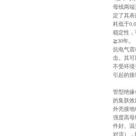
母线两端
定了其表
耗低于
0.
稳定性，
≧30
年。
抗电气震
击。其可
不受环境
引起的接
管型绝缘
的集肤效
外壳接地
强度高母
件好、温
对流），