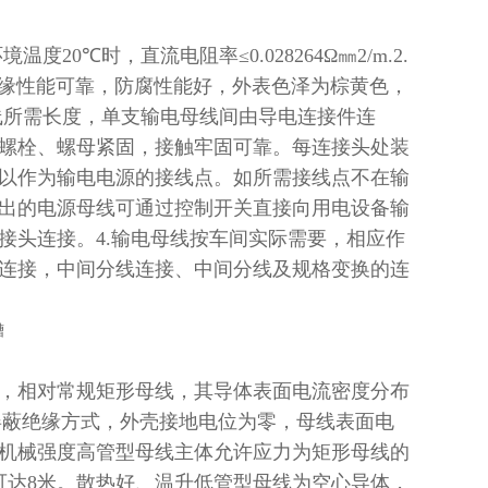
环境温度
20℃
时，直流电阻率
≤0.028264Ω
㎜
2/m.2.
缘性能可靠，防腐性能好，外表色泽为棕黄色，
线所需长度，单支输电母线间由导电连接件连
螺栓、螺母紧固，接触牢固可靠。每连接头处装
以作为输电电源的接线点。如所需接线点不在输
出的电源母线可通过控制开关直接向用电设备输
接头连接。
4.
输电母线按车间实际需要，相应作
连接，中间分线连接、中间分线及规格变换的连
，相对常规矩形母线，其导体表面电流密度分布
屏蔽绝缘方式，外壳接地电位为零，母线表面电
机械强度高管型母线主体允许应力为矩形母线的
可达
8
米。散热好、温升低管型母线为空心导体，