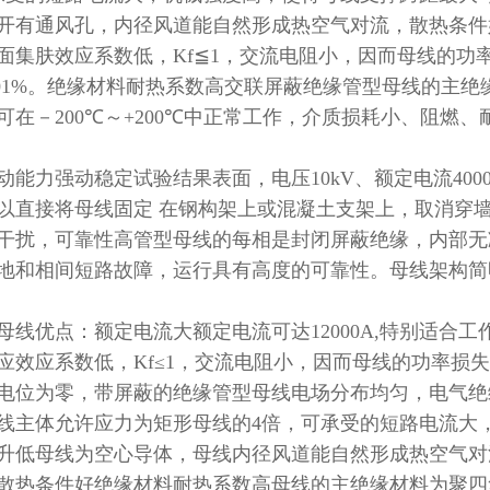
开有通风孔，内径风道能自然形成热空气对流，散热条件
面集肤效应系数低，
Kf≦1
，交流电阻小，因而母线的功
01%
。绝缘材料耐热系数高交联屏蔽绝缘管型母线的主绝
可在－
200℃
～
+200℃
中正常工作，介质损耗小、阻燃、
动能力强动稳定试验结果表面，电压
10kV
、额定电流
400
以直接将母线固定 在钢构架上或混凝土支架上，取消穿
干扰，可靠性高管型母线的每相是封闭屏蔽绝缘，内部无
地和相间短路故障，运行具有高度的可靠性。母线架构简
母线优点：额定电流大额定电流可达
12000A,
特别适合工
应效应系数低，
Kf≤1
，交流电阻小，因而母线的功率损失
电位为零，带屏蔽的绝缘管型母线电场分布均匀，电气绝
线主体允许应力为矩形母线的
4
倍，可承受的短路电流大
升低母线为空心导体，母线内径风道能自然形成热空气对
散热条件好绝缘材料耐热系数高母线的主绝缘材料为聚四