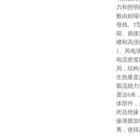
力和照明
般由始端
母线、
T
箱、插接
槽和高强
1
、风电
电流密度
局，结构
生热量直
载流能力
度达
6
米
体部件，
闭且绝缘
缘薄膜加
离，使得