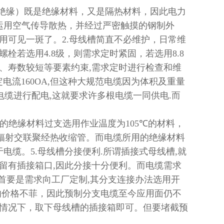
绝缘）既是绝缘材料，又是隔热材料，因此电力
运用空气传导散热，并经过严密触摸的钢制外
用可见一斑了。
2.
母线槽简直不必维护，日常维
螺栓若选用
4.8
级，则需求定时紧固，若选用
8.8
、寿数较短等要素约束
,
需求定时进行检查和维
定电流
160OA,
但这种大规范电缆因为体积及重量
电缆进行配电
,
这就要求许多根电缆一同供电
.
而
的绝缘材料过支选用作业温度为
105℃
的材料，
辐射交联聚经热收缩管。而电缆所用的绝缘材料
于电缆。
5.
母线槽分接便利
.
所谓插接式母线槽
,
就
留有插接箱口
,
因此分接十分便利。而电缆需求
首要是需求向工厂定制
,
其分支连接办法选用开
的价格不菲，因此预制分支电缆至今应用面仍不
情况下，取下母线槽的插接箱即可。但要堵截预