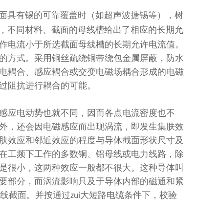
面具有锡的可靠覆盖时（如超声波搪锡等），树
，不同材料、截面的母线槽给出了相应的长期允
作电流小于所选截面母线槽的长期允许电流值。
的方式。采用铜丝疏绕铜带绕包金属屏蔽，防水
电耦合、感应耦合或交变电磁场耦合形成的电磁
过阻抗进行耦合的可能。
感应电动势也就不同，因而各点电流密度也不
外，还会因电磁感应而出现涡流，即发生集肤效
肤效应和邻近效应的程度与导体截面形状尺寸及
在工频下工作的多数铜、铝母线或电力线路，除
是很小，这两种效应一般都不很大。这种导体叫
要部分，而涡流影响只及于导体内部的磁通和紧
线截面。并按通过
大短路电缆条件下，校验
zui