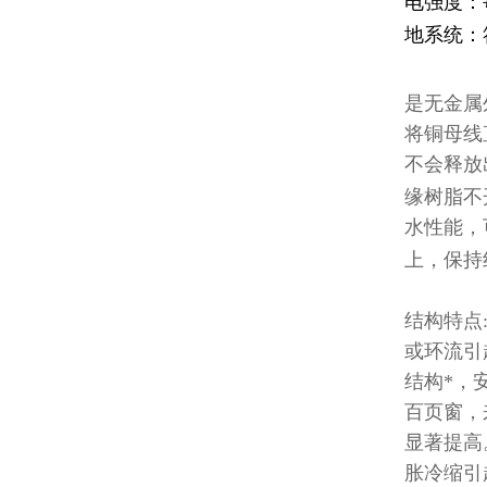
电强度：
地系统：
是
无金属
将铜母线
不会释放
缘树脂不
水性能，
上，保持
结构特点
或环流引
结构
*
，
百页窗，
显著提高
胀冷缩引