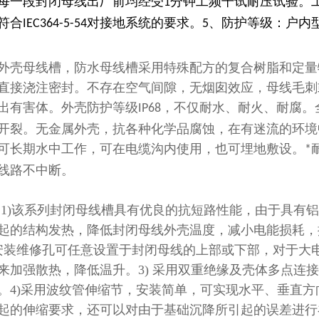
每一段封闭母线出厂前均经受
分钟工频干试耐压试验。
1
符合
对接地系统的要求。
、防护等级：户内
IEC364-5-54
5
外壳母线槽，防水母线槽采用特殊配方的复合树脂和定量
直接浇注密封。不存在空气间隙，无烟囱效应，母线毛刺
出有害体。外壳防护等级
，不仅耐水、耐火、耐腐。
IP68
开裂。无金属外壳，抗各种化学品腐蚀，在有迷流的环境
可长期水中工作，可在电缆沟内使用，也可埋地敷设。
*
线路不中断。
:1)
该系列封闭母线槽具有优良的抗短路性能，由于具有铝
起的结构发热，降低封闭母线外壳温度，减小电能损耗，
安装维修孔可任意设置于封闭母线的上部或下部，对于大
来加强散热，降低温升。
3)
采用双重绝缘及壳体多点连接
。
4)
采用波纹管伸缩节，安装简单，可实现水平、垂直方
起的伸缩要求，还可以对由于基础沉降所引起的误差进行