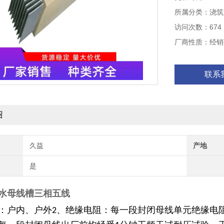
所属分类：浇筑
访问次数：674
厂商性质：经销
联系
绍
久益
产地
是
水母线槽三相五线
：户内、户外
、绝缘电阻：每一段封闭母线单元绝缘电
2