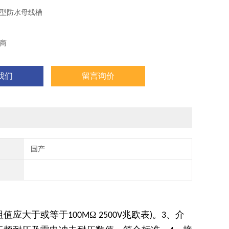
型防水母线槽
商
我们
留言询价
国产
阻值应大于或等于
Ω
兆欧表
。
、介
100M
2500V
)
3