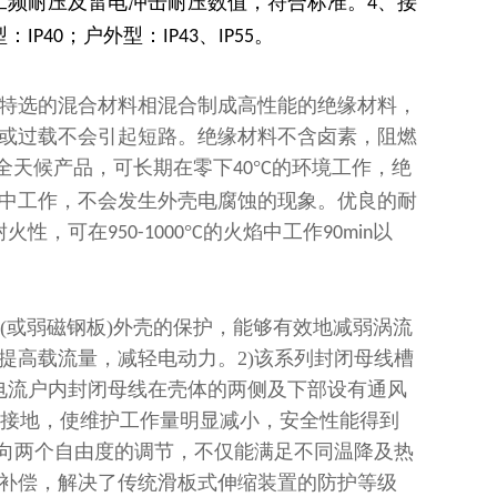
工频耐压及雷电冲击耐压数值，符合标准。
、接
4
型：
；户外型：
、
。
IP40
IP43
IP55
特选的混合材料相混合制成高性能的绝缘材料，
或过载不会引起短路。绝缘材料不含卤素，阻燃
全天候产品，可长期在零下
°
的环境工作，绝
40
C
中工作，不会发生外壳电腐蚀的现象。优良的耐
耐火性，可在
°
的火焰中工作
以
950-1000
C
90min
(
或弱磁钢板
)
外壳的保护，能够有效地减弱涡流
提高载流量，减轻电动力。
2)
该系列封闭母线槽
电流户内封闭母线在壳体的两侧及下部设有通风
接地，使维护工作量明显减小，安全性能得到
向两个自由度的调节，不仅能满足不同温降及热
补偿，解决了传统滑板式伸缩装置的防护等级