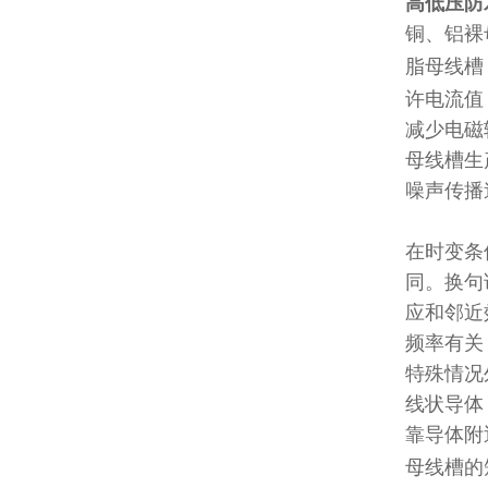
高低压防
铜、铝裸
脂母线槽
许电流值
减少电磁
母线槽生
噪声传播
在时变条
同。换句
应和邻近
频率有关
特殊情况
线状导体
靠导体附
母线槽的