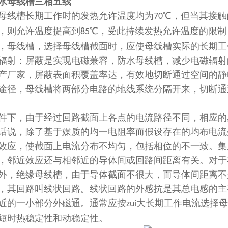
水母线槽三相五线
母线槽长期工作时的发热允许温度均为
℃，但当其接触
70
，则允许温度提高到
℃，受此持续发热允许温度的限制
85
，母线槽，选择母线槽截面时，应使母线槽实际的长期工
辐射：屏蔽是实现电磁兼容，防水母线槽，减少电磁辐射
产厂家，屏蔽表面积覆盖率达，有效地切断通过空间的静
途径，母线槽将两部分电路的地线系统分隔开来，切断通
件下，由于经过回路截面上各点的电流路径不同，相应的
话说，除了基于媒质的均一电阻率而假设存在的均布电流
效应，使截面上电流分布不均匀，包括相位的不一致。集
，邻近效应还与相邻近的导体间或回路间距离有关。对于
外，绝缘母线槽，由于导体截面不很大，而导体间距离不
，其回路叫线状回路。线状回路的外感抗是其总电感的主
近的一小部分外磁通。通常应按
大长期工作电流选择母
zui
短时热稳定性和动稳定性。