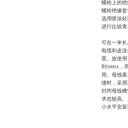
螺栓上的绝
螺栓绝缘套
选用喷涂处
进行比较查
可在一米长
电缆剥皮连
置。故使用
到
，
5000A
用。母线垂
缝时，采用
封闭母线槽
求也较高。
小水平安装