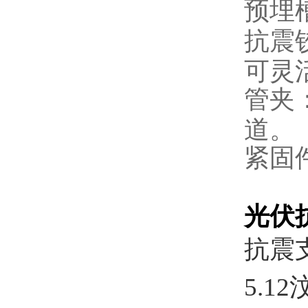
预埋
抗震
可灵
管夹
道。
紧固
光伏
抗震
5.1