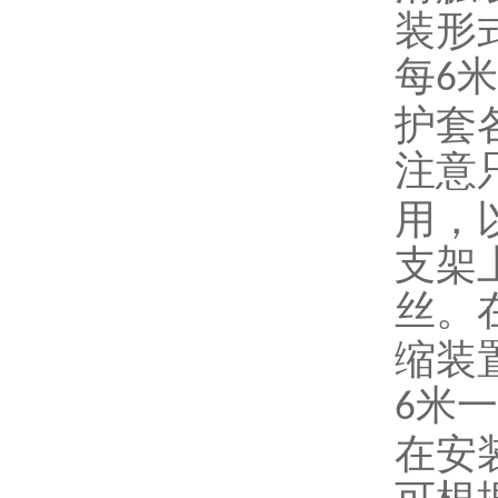
装形
每
米
6
护套
注意
用，
支架
丝。
缩装
米一
6
在安