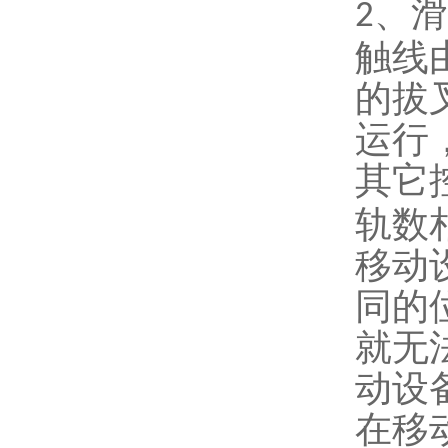
、滑
2
触线
的拔
运行
其它
轨数
移动
同的
就无
动设
在移