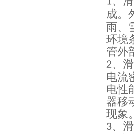
、滑
1
成。
雨、
环境
管外
、滑
2
电流
电性
器移
现象
、滑
3