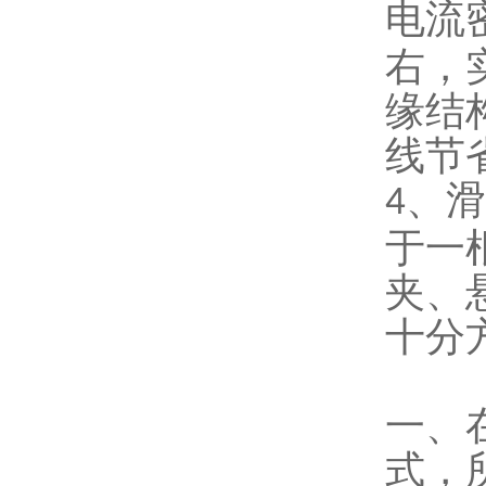
电流
右，
缘结
线节
、滑
4
于一
夹、
十分
一、
式，