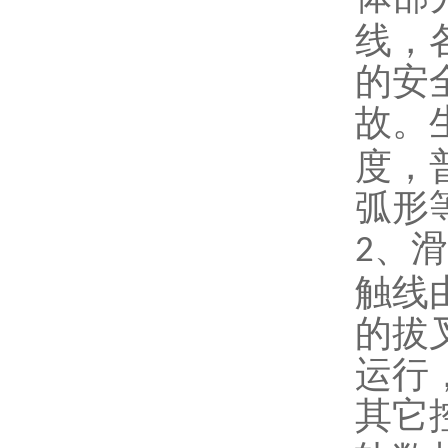
线，
的安
故。
度，
弧形
、滑
2
触线
的拔
运行
其它