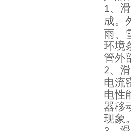
、滑
1
成。
雨、
环境
管外
、滑
2
电流
电性
器移
现象
、滑