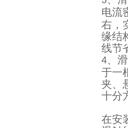
3
电流
右，
缘结
线节
、滑
4
于一
夹、
十分
在安