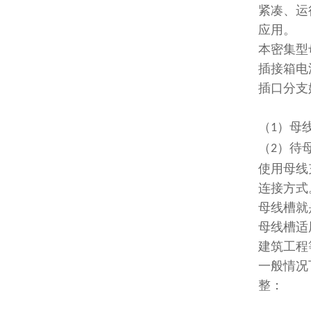
紧凑、运
应用。
本密集型
插接箱电
插口分支
（
）母
1
（
）待
2
使用母线
连接方式
母线槽就
母线槽适
建筑工程
一般情况
整：