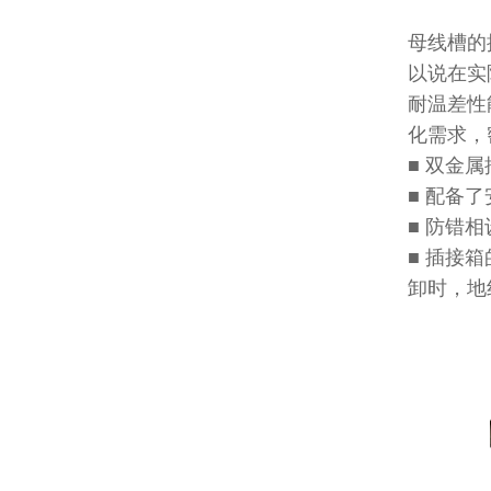
母线槽的
以说在实
耐温差性
化需求，
■ 双金
■ 配备
■ 防错
■ 插接
卸时，地