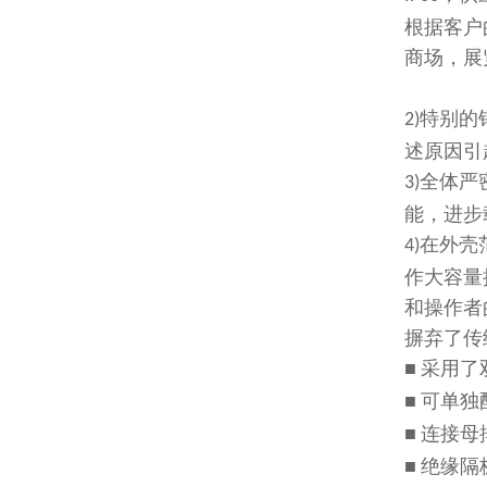
根据客户
商场，展
特别的
2)
述原因引
全体严
3)
能，进步
在外壳
4)
作大容量
和操作者
摒弃了传
■
采用了
■
可单独
■
连接母
■
绝缘隔