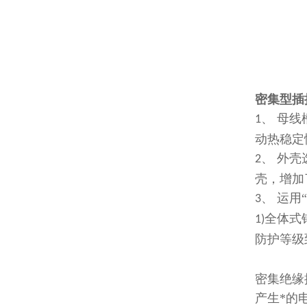
密集型插
、 母
1
动热稳定
、 外
2
壳，增加
、 运用“
3
全体式
1)
防护等级
密集绝缘
产生*的