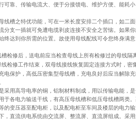
行可靠、传输电流大、便于分接馈电、维护方便、能耗小
母线槽之特优功能，可在一米长度安排二个插口，如二面
流分支一插就可免遭电缆剥皮连接不安全之苦恼。如果你
始终达到你所需的位置。故使用母线配线可令您终身满意
线槽检修后，送电前应当检查母线上所有检修过的母线隔
母线检修工作结束，双母线接线恢复固定连接方式时，密
充电保护，高低压密集型母线槽，充电良好后应当解除充
。
是采用高导电率的铜，铝制材料制成，用以传输电能，是
用于各电力输送干线，有高压母线槽和低压母线槽两类。
等的变压器至配电柜，以及配电柜至车间及楼层的电力输
下，直流供电系统由交流屏、整流屏、直流屏组成。采用