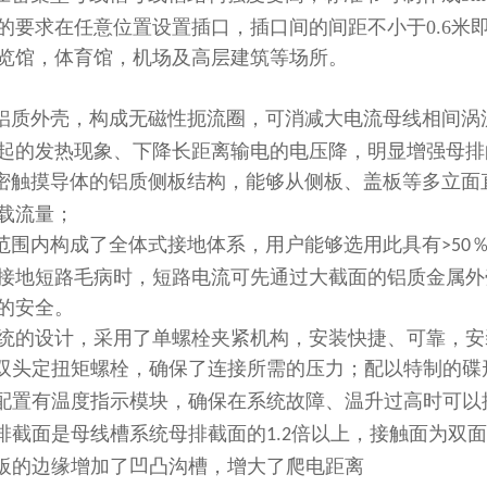
的要求在任意位置设置插口，插口间的间距不小于0.6米
览馆，体育馆，机场及高层建筑等场所。
铝质外壳，构成无磁性扼流圈，可消减大电流母线相间涡
起的发热现象、下降长距离输电的电压降，明显增强母排
密触摸导体的铝质侧板结构，能够从侧板、盖板等多立面
载流量；
范围内构成了全体式接地体系，用户能够选用此具有
>50
接地短路毛病时，短路电流可先通过大截面的铝质金属外
的安全。
统的设计，采用了单螺栓夹紧机构，安装快捷、可靠，安
双头定扭矩螺栓，确保了连接所需的压力；配以特制的碟
配置有温度指示模块，确保在系统故障、温升过高时可以
排截面是母线槽系统母排截面的
倍以上，接触面为双面
1.2
板的边缘增加了凹凸沟槽，增大了爬电距离