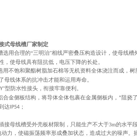
接式母线槽厂家制定
线槽选用合理的“三明治"相线严密叠压构造设计，使母线
性，使母线具有阻抗低，电压下降的长处。
壳选用不饱和聚酯树脂加石棉等无机资料全体浇注而成，树
了母线体系的抗冲击才能和运用寿命。
"型防水性接头，衔接牢靠便利。
Y
铝合金侧板结构，将导体全体包裹在金属侧板内，
阻挠
*
到达
；
IP54
插接母线槽受外壳板材限制，只能生产不大于3m的水平
电动力，使磁振荡频率形成叠加状态，造成过大的噪声。