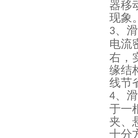
器移
现象
、滑
3
电流
右，
缘结
线节
、滑
4
于一
夹、
十分