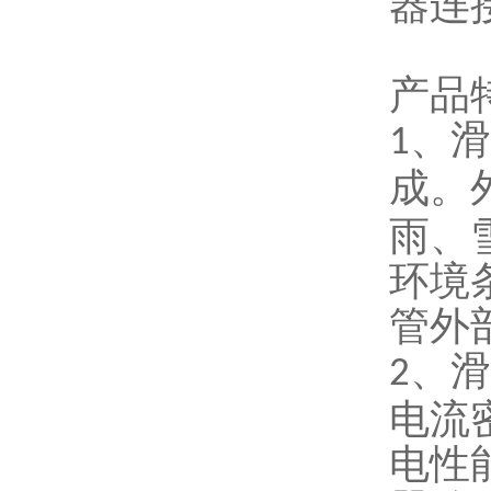
器连
产品
、滑
1
成。
雨、
环境
管外
、滑
2
电流
电性