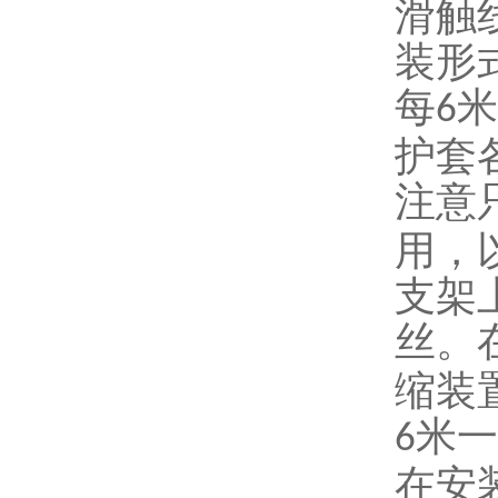
滑触
装形
每
米
6
护套
注意
用，
支架
丝。
缩装
米一
6
在安