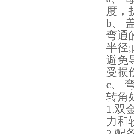
度，
b
、 
弯通
半径
;
避免
受损
c
、 
转角
1.
双
力和
2.
配