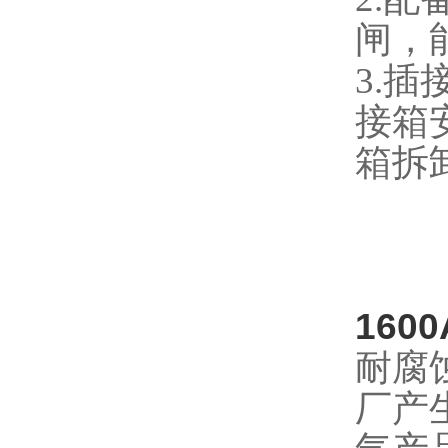
闸，
3.
插
接箱
箱拆
16
耐腐
厂产