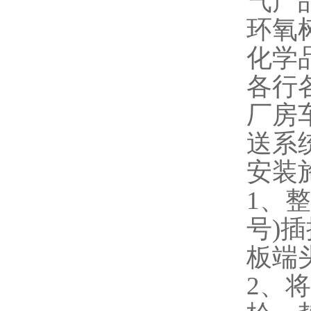
气产
环氧
化学
各行
厂房
送系
安装
1
、整
号
)
插
板端
2
、将