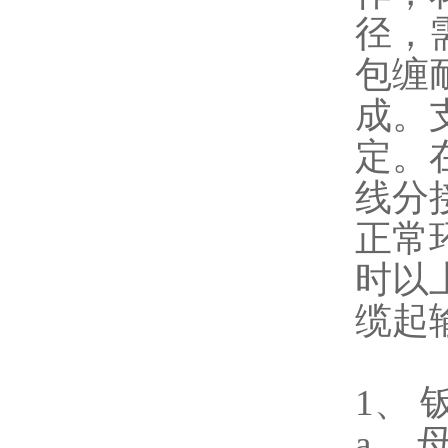
径，
包缠
成。
定。
线分
正常
时以
缆起
1
、 
a
、 