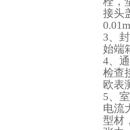
栓，
接头
0.01
3
、封
始端
4
、通
检查
欧表
5
、室
电流
型材