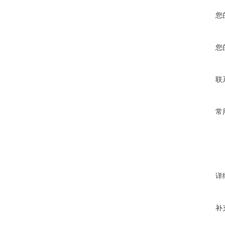
您
您
联
常
详
补