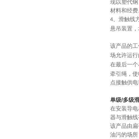
现以塑代钢
材料和经费
、滑触线
4
悬吊装置，
该产品的工
场允许运行
在最后一个
牵引绳，使
点接触供电
单级/多级
在安装导电
器与滑触线
该产品由扁
油污的场所