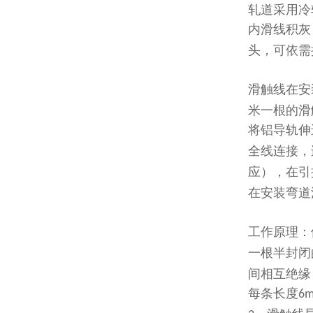
轧道采用冷
内滑线积灰
头，可依需
滑触线
在安
米一根的滑
将铝导轨伸
全线连接，
应），在引
在安装弯道
工作原理：
一根半封闭
间相互绝缘
每条长度
6