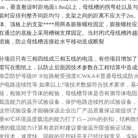
.2m，垂直敷设时距地面1.8m以上，母线槽的拐弯处以
装时应排列整齐间距均匀，支架之间的距离不应大于2m
体、顶板上的支架****用两条膨胀螺栓固定，膨胀螺栓
在通过的底板上采用槽钢支撑固定。当封闭式母线槽跨越
措施，防止母线槽连接处水平移动造成断裂
分项目只有三相四线或三相五线的电流，有些项目增加了
需写在图纸上，以防止后面因技术参数在工程结算中造成
格②防护等级IP ③短路耐受强度ICWKA④普通母线或
护电路连续性等.如果以上7项技术数据符合技术要求，基
核，检验对于导体的检验，母线槽导体是否有测导体电阻
截流能力的温升试验设备，保护电路连续性的试验设备，
这些试验设备才能确保该企业出厂产品质量保证能提供了*
册40℃环境温度载流的能力打了15～20%的折扣，结
槽的载流能力计算有差距时建议要做温升限值验证试验。
发技术，速度快。同样的可控硅开关已经比较常见，实际