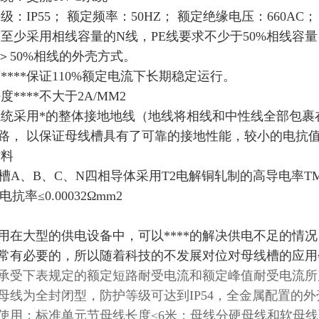
等级：IP55； 额定频率：50HZ； 额定绝缘电压：660AC；
线槽至少采用相线容量的N线，PE线要求不少于50%相线容
＞50%相线的外壳方式。
槽****保证110%额定电流下长期稳定运行。
度****不大于2A/MM2
线系统采用*的整体接地地线（地线将相线和中性线全部包
路， 以保证母线槽具有了可靠的接地性能，较小的电抗
材料
1母线槽A、B、C、N四相导体采用T2电解铜轧制的高导电率T
，电抗率≤0.00032Ωmm2
用在大型的供电设备中，可以****的解决供电不足的情
常有必要的，所以随着科技的不发展对位对母线槽的应用
承受下表规定的额定短路耐受电流和额定峰值耐受电流所
母线为全封闭型，防护等级可达到IP54，全金属配置的
使用；标准单元节母线长度≤6米；母线分硬母线和软母