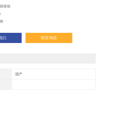
隙,****实现了高密集,具有低阻抗、散热性快特点,且通用性强,
插接箱
配置系统。
4
商
我们
留言询价
国产