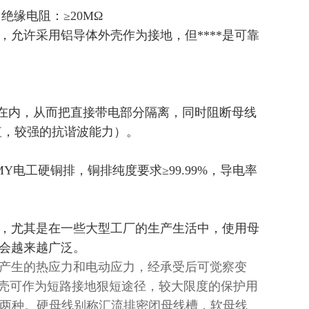
 绝缘电阻：≥20MΩ
量，允许采用铝导体外壳作为接地，但****是可靠
裹在内，从而把直接带电部分隔离，同时阻断母线
值，较强的抗谐波能力）。
MY电工硬铜排，铜排纯度要求≥99.99%，导电率
况，尤其是在一些大型工厂的生产生活中，使用母
会越来越广泛。
产生的热应力和电动应力，经承受后可觉察变
外壳可作为短路接地狠短途径，较大限度的保护用
线两种。硬母线别称汇流排密闭母线槽，软母线