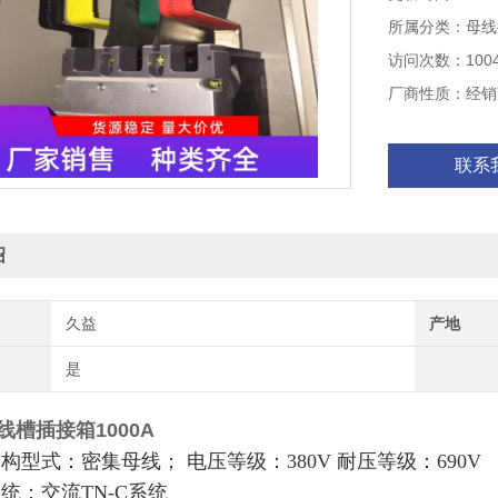
行配置.母线无间
所属分类：母线
适用于不同导体
访问次数：100
厂商性质：经销
联系
绍
久益
产地
是
线槽插接箱1000A
结构型式：密集母线； 电压等级：380V 耐压等级：690V
系统：交流TN-C系统