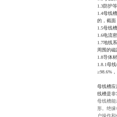
1.3防护
1.4母
的，截面
1.5母线
1.6电流密
1.7地
周围的磁
1.8导体
1.8.
≥98.6%
母线槽应
线槽是非
母线槽能
形。绝缘
户操作和