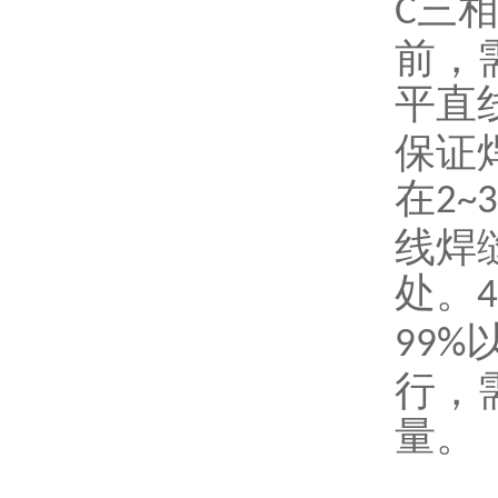
三
C
前，
平直
保证
在
2~
线焊
处。
4
99%
行，
量。