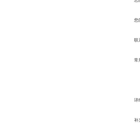
您
您
联
常
详
补