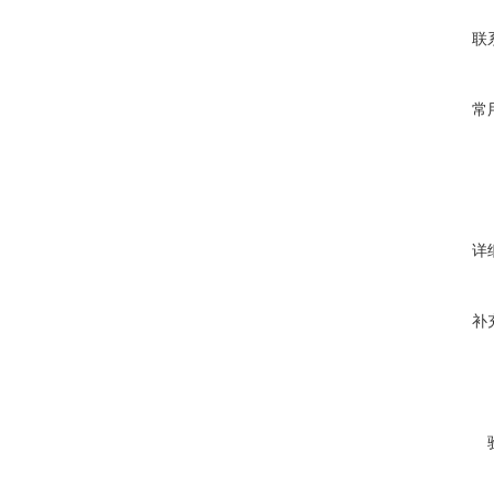
联
常
详
补