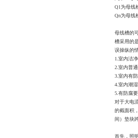
Q1为母线
Qn为母线
母线槽的
槽采用的
误操纵的
1.室内洁
2.室内普
3.室内有
4.室内潮
5.有防腐
对于大电
的截面积
间）垫块
首先，照