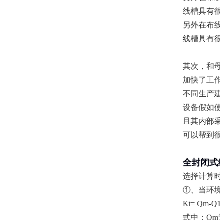
线槽具有
另外在布
线槽具有
其次，和
加快了工
不同生产
设备假如
且其内部
可以帮到
全封闭式
选择计算
①、当环境
Kt= Qm-Q
式中：Qm