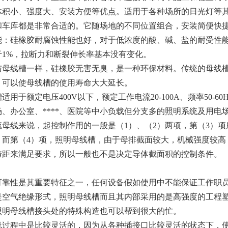
体积小、强度大、安装方便等优点。适用于各种场所的日光灯等
和车库都是非常合适的。它随场地的不同位置组合，安装简便快
能：硅橡胶耐腐蚀性能也好，对于低浓度的酸、碱、盐的耐受性能
于1%，拉断力和断裂伸长率基本没有变化。
与母线槽一样，硅橡胶无害无臭，是一种环保材料。传统的母线
，可以使母线槽的使用寿命大大延长。
适用于额定电压400V以下，额定工作电流20-100A、频率50
、办公室、****、医院等中小负载但分支多的照明系统及用电
流母线来说，起控制作用的一般是（1）、（2）两项，第（3）项
，而第（4）项，照明母线槽，由于母排截面较大，机械强度较高
跨距来满足要求，所以一般也不是决定导体截面积的控制条件。
可靠性是其重要特征之一，任何设备假如使用中不能保证工作职
是空气绝缘形式，照明母线槽而且其内部采用的是高强度的工程
照明母线槽接头处的特殊构造也可以帮到很大的忙。
线过程中是比较灵活的，因为从各种插接口比较灵活的状态下，