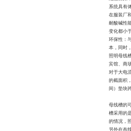
系统具有
在服装厂
耐酸碱性
变化都小
环保性：
本，同时
照明母线槽
宾馆、商场
对于大电
的截面积
间）垫块
母线槽的
槽采用的
的情况，
另外在布