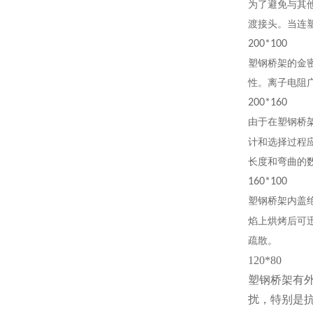
为了避免与其
渡接头。当连
200*100
塑钢桥架的金
性。离子电阻
200*160
由于在塑钢桥
计和选择过程
长度和弯曲的
160*100
塑钢桥架内盖
焰上烘烤后可
疏散。
120*80
塑钢桥架有
扰，特别是