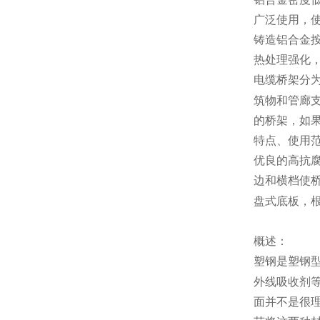
广泛使用，
铸造铝合金
热处理强化
电缆桥架分
筑物和管廊
的桥架，如
特点、使用
优良的高抗
边和横档使
盘式底板，
概述：
塑钢是塑钢
外线吸收剂
面并不是很