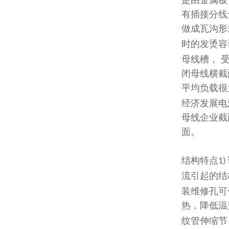
是由金属板
有插接分线
做成瓦沟形
时的发烫容
母线槽， 
闭母线横截
平均负载很
经济发展电
母线企业截
面。
结构特点
1)
流引起的结
装维修孔可
热，降低温
纹管伸缩节