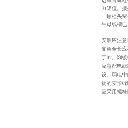
进单臂螺栓
力矩值。接
一螺栓头留
生母线槽已
安装应注意
支架全长应
于
。
镀
42
⑶
应急配电线
设。弱电中
物的变形缝
应采用螺栓