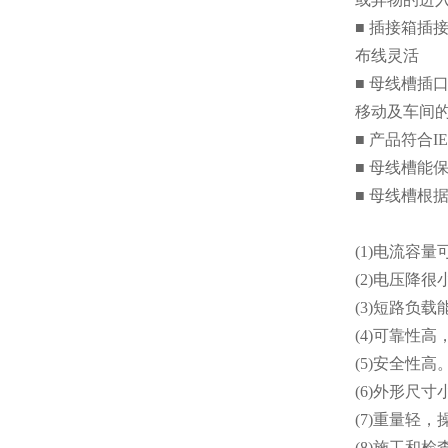
■ 插接箱插
布线灵活
■ 母线槽
移动及车间
■ 产品符合IEC
■ 母线槽能
■ 母线槽根
(1)电流容
(2)电压降很
(3)短路负载
(4)可靠性
(5)安全性高
(6)外形尺寸
(7)重量轻
(8)施工和检