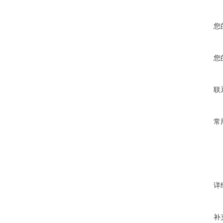
您
您
联
常
详
补