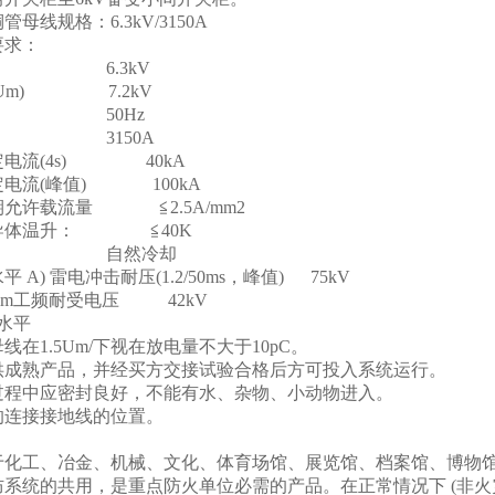
母线规格：6.3kV/3150A
要求：
压 6.3kV
(Um) 7.2kV
率 50Hz
流 3150A
定电流(4s) 40kA
电流(峰值) 100kA
允许载流量 ≦2.5A/mm2
导体温升： ≦40K
方式 自然冷却
 A) 雷电冲击耐压(1.2/50ms，峰值) 75kV
1mim工频耐受电压 42kV
水平
线在1.5Um/下视在放电量不大于10pC。
供成熟产品，并经买方交接试验合格后方可投入系统运行。
过程中应密封良好，不能有水、杂物、小动物进入。
的连接接地线的位置。
于化工、冶金、机械、文化、体育场馆、展览馆、档案馆、博物
防系统的共用，是重点防火单位必需的产品。在正常情况下 (非火