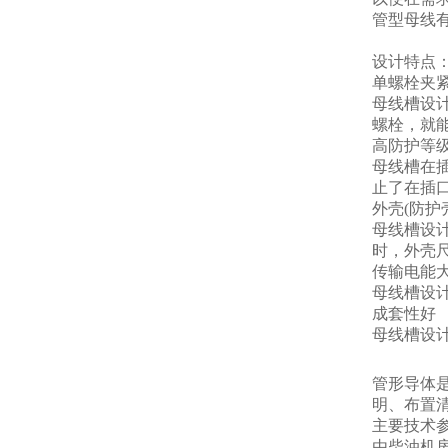
管型母线
设计特点
单螺栓夹
母线槽设
螺栓，就
高防护等
母线槽在
止了在插
外壳(防护
母线槽设计
时，外壳
传输电能
母线槽设
成套性好
母线槽设
管形导体
明、布置
主要技术
由柴油机房