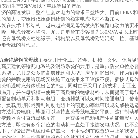
仅能生产35kV及以下电压等级的产品。
济的高速发展，整个社会对电力的需求日益增大。目前110kV和22
量的加大，变压器低压侧进线侧的额定电流也在不断加大。
母线在技术上和结构上越来越难满足母线发热和短路电动力的要
降、电流分布不均匀。尤其是单台主变容量为180MVA及以上时
，还有母线桥支柱绝缘子、钢构架以及母线桥附近混凝上柱、基
矩形母线的替代品。
500A全绝缘铜管母线
主要适用于化工、冶金、机械、文化、体育场
及高层建筑等输配电系统及消防系统的共用，是重点防火单位必
量迅增，尤其是众多的高层建筑和大型厂房车间的出现，作为输
电缆的并联使用给现场安装施工连接带来了诸多不便。插接式母
电流输送时充分体现出它的*性，同时由于采用了新技术、新工艺
和温升，并在母线槽中使用了高质量的绝缘材料，从而提高了母线
器配备制动单元和制动电阻，变频器就可以短时间接通电阻，使
量、负载周期和耗费到制动电阻上的额定功率就可以规划或挑选
的方法耗费电能，毕竟可以坚持直流母线电压的平衡。这种制动
台变频器通过直流母线互连，一台或多台电动机产生的能量就可
业方法，即便有多个部位的电动机一直处于接连发电状况，也不
法下，假设出产机械设备仍需求一个更快刹车或急迫中止的状况
求时作业，若与能量回馈设备组合就可以充沛将直流母线上的剩