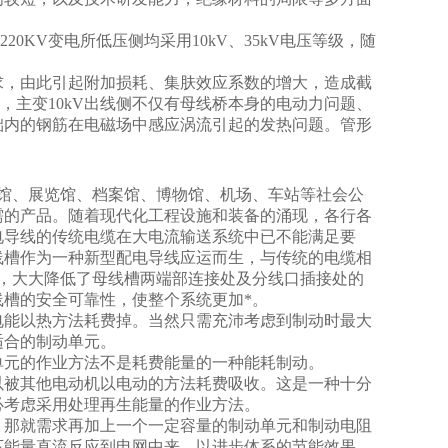
0KV变电所低压侧均采用10kV、35kV电压等级，随
求，由此引起附加损耗、集肤效应系数的增大，造成截
，主变10kV出线侧不仅有母线桥本身的电动力问题、
础内的钢筋在电磁场中感应涡流引起的发热问题。管形
馆、展览馆、档案馆、博物馆、机场、车站等社会公
需的产品。随着现代化工程设施和装备的涌现，各行各
电导线的传统电缆在大电流输送系统中已不能满足要
线槽作为一种新型配电导线应运而生，与传统的电缆相
，大大降低了母线槽两端部连接处及分线口插接处的
槽的安全可靠性，使整个系统更加*。
电能以热方法耗费掉。当然只需充沛考虑到制动时最大
适合的制动单元。
单元的作业方法不是耗费能量的一种能耗制动。
以被其他电动机以电动的方法耗费吸收。这是一种十分
必考虑采用处理再生能量的作业方法。
，那就需求再加上一个一定容量的制动单元和制动电阻
下能量直流反应到电网中来，以进步体系的节能效果。