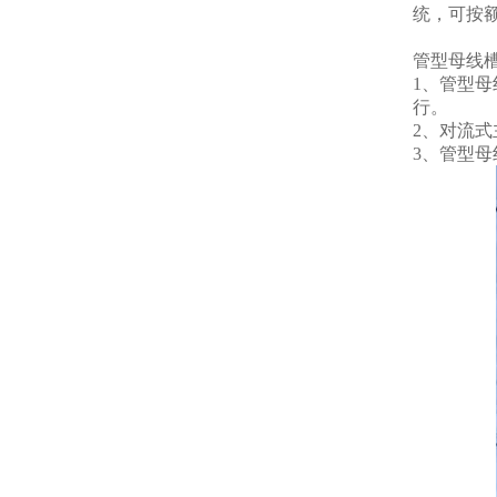
统，可按
管型母线
1、管型
行。
2、对流
3、管型