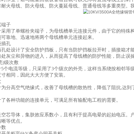
有耐火母线、防火母线、防火蔓延母线、普通母线等多重类型。
：
紧端子
计采用了单螺栓夹端子，为母线槽单元连接元件，由于它的特殊
能可靠地、迅速地将两个母线槽单元连接起来。
级插孔
插孔处设计了安全防护挡板，只有当防护挡板拉开时，插接箱才
口处灰尘和异物的进入，从而提高了母线槽的防护性能，防止误
壳)级次敷
5个电流等级，只采用了3个级次的外壳，这样当系绕按相邻等级变
尺寸相同，因此大大方便了安装。
大
计为分高空气绝缘式，改善了母线槽的散热性，降低了阻抗,达到
计了各种功能的连接单元，可满足所有输配电工程的需要。
是空芯导体，集肤效应系数小，且有利于提高电晕的起始电压。
清晰等优点。
参数
开关柜至6kV备变小间开关柜。