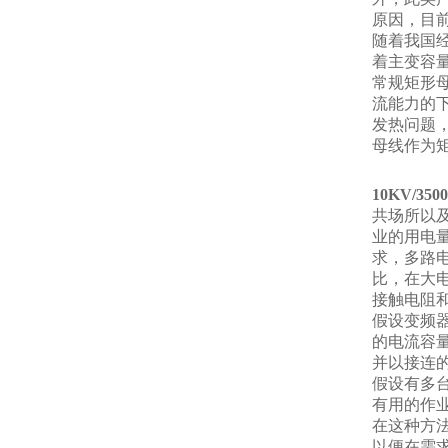
原因，目前
随着我国经
着主变容
常规矩形
流能力的下
发热问题
母线作为
10KV/3
共场所以
业的用电
求，多路
比，在大
接触电阻
假设变频
的电流容
并以接连
假设有多
有用的作
在这种方
以便在需