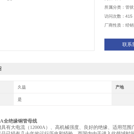
所属分类：管状
访问次数：415
厂商性质：经销
联系
绍
久益
产地
是
：
500A全绝缘铜管母线
槽具有大电流（12000A）、高机械强度、良好的绝缘、适用范
产品已经有几十年的运行历史和经验，而国内由于进入此领域时