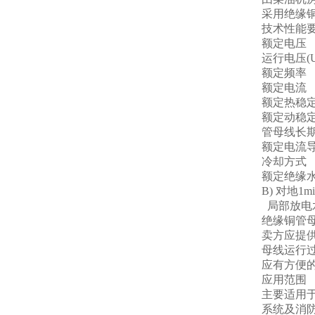
采用绝缘铜管
技术性能
额定电
运行电压
额定频
额定电
额定热稳
额定动稳定
管母线长期
额定电流
冷却
额定绝缘水平
B) 对地
局部放电
绝缘铜管母
卖方应提
母线运行
应有方便
应用范围
主要适用
系统及消