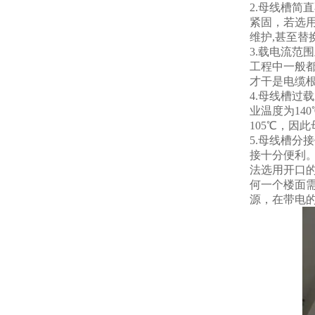
2.母线槽简
紧固，若选用
维护,甚至替换
3.载电流范
工程中一般都
才干是电缆
4.母线槽过
业温度为14
105℃，因
5.母线槽分
接十分便利。
法选用开口
何一个楼面
源，在带电