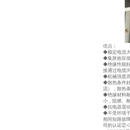
优点：
◆额定电流大
◆集肤效应低
◆绝缘性能
接通过电缆
◆机械强度
◆散热条件
流），散热
◆绝缘材料耐
小，阻燃、耐
◆抗电器震
◆不受环境
相间短路故障
司的认证② G