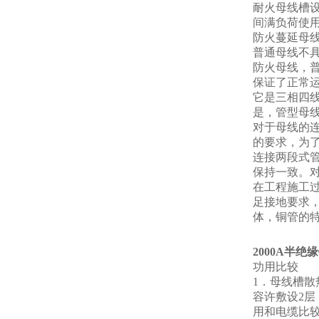
耐火母线槽
间满负荷使
防火蔓延母
普通母线不
防火母线，
保证了正常
它是三相四
是，管型母
对于母线的
的要求，为
连接两段式
保持一致。
在工程施工
足接地要求
体，铜管的
2000A半绝
功用比较
1．母线槽
容许敷设2
用和电缆比