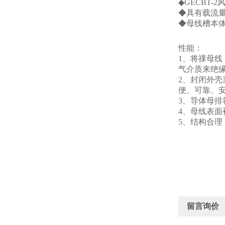
◆GECBT
◆具有载流
◆母线槽本体
性能：
1、将祼母线
气介质来绝
2、封闭外壳
便、可靠、
3、导体母排符
4、母线表
5、结构合
留言询价