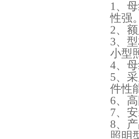
1、
性强
2、额
3、
小型
4、
5、
件性
6、高
7、
8、产品
照明