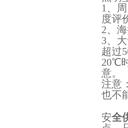
1、
度评
2、
3、
超过
20
意。
注意
也不
安
全