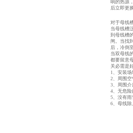
响的热源
后立即更
对于母线
当母线槽
到母线槽
闸。当找
后，冷倒
当双母线
都要留意
关必需是
1、安装场
2、周围空
3、周围介
4、无危
5、没有
6、母线