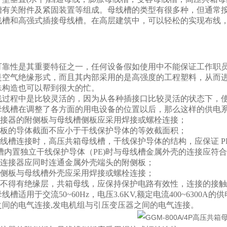
槽有关附件及紧固装置等组成。母线槽的类型有很多种，但通常按
线槽和高强式插接母线槽。在高层建筑中，可以轻松的实现布线
可靠性是其重要特征之一，任何设备假如使用中不能保证工作职
是空气绝缘形式，而且其内部采用的是高强度的工程塑料，从而
殊构造也可以帮到很大的忙。
线过程中是比较灵活的，因为从各种插接口比较灵活的状态下，
母线槽在调整了各方面的用电设备的位置以后，那么这样的供电系
槽连接器的附侧板与母线槽侧板应采用焊接或螺栓连接；
附侧板的导体截面不应小于干线保护导体的等效截面积；
母线槽连接时，高压共箱母线槽，干线保护导体的结构，应保证 P
 母线槽内置独立干线保护导体（PE)时与母线槽金属外壳的连接应符
的连接器应同时连通金属外壳端头的附侧板；
附侧板与母线槽外壳应采用焊接或螺栓连接；
接处不得有绝缘层，共箱母线，应保持保护电路有效性，连接的接
线槽适用于交流50~60Hz，电压3.6KV,额定电流400~63
之间的电气连接,发电机组与引压变压器之间的电气连接。