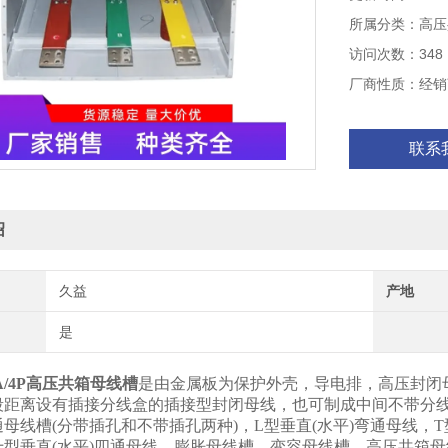
处的特殊构造也
所属分类：高压
访问次数：348
厂商性质：经销
联系
绍
久益
产地
是
0A/4P高压共箱母线槽
是由金属板为保护外壳，导电排，高压封闭
段距离设有插接分线盒的插接型封闭母线，也可制成中间不带分
母线槽(分带插孔和不带插孔两种)，L型垂直(水平)弯通母线，T
十型垂直(水平)四通母线，膨胀母线槽，变容母线槽，高压共箱母