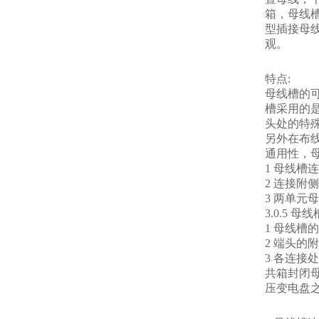
箱，母线
型插接母
观。
特点:
母线槽的
槽采用的
头处的特
另外在布
通用性，
1 母线
2 连接
3 两单元
3.0.5
1 母线槽
2 端头的
3 各连
共箱封闭母
压变电盘