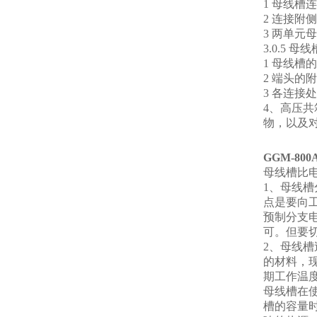
1 母线
2 连接
3 两单元
3.0.5
1 母线槽
2 端头的
3 各连
4、高压
物，以及
GGM-80
母线槽比
1、母线
点是要向
预制分支
可。但要
2、母线
的材料，
期工作温度
母线槽在
槽的容量