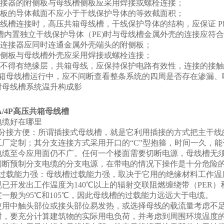
槽连接器的附侧板与母线槽侧板应采用焊接或螺栓连接；
附侧板的导体截面不应小于干线保护导体的等效截面积；
母线槽连接时，高压共箱母线槽，干线保护导体的结构，应保证 P
 母线槽内置独立干线保护导体（PE)时与母线槽金属外壳的连接应符
的连接器应同时连通金属外壳端头的附侧板；
附侧板与母线槽外壳应采用焊接或螺栓连接；
接处不得有绝缘层，共箱母线，应保持保护电路有效性，连接的接
共箱母线槽运行中，应不间断查看整条系统的四周是否存在渗漏、
对母线槽系统温升构成影
0A/4P高压共箱母线槽
电缆好在哪里
槽分接方便：所谓插接式母线槽，就是它利用插接的方式把主干线
工厂定制；其分支连接方式采用开口的“C"型抱箍，时间一久，
电缆至今应用面仍不广。任何一个楼面需要切断电源，母线槽无
切断预制分支电缆的分支电源，在带电的情况下操作是十分危险
槽过载能力强：母线槽过载能力强，取决于它用的绝缘材料工作温
现已开发出工作温度为140℃以上的辐射交联阻燃缠绕带（PER
一般为95℃和105℃，因此母线槽的过载能力远远大于电缆。
使用中触头部位或接头部位易发热，或选择母线的载流量考虑不
时，要充分计算建筑物的实际用电负荷，并考虑到周围环境温度