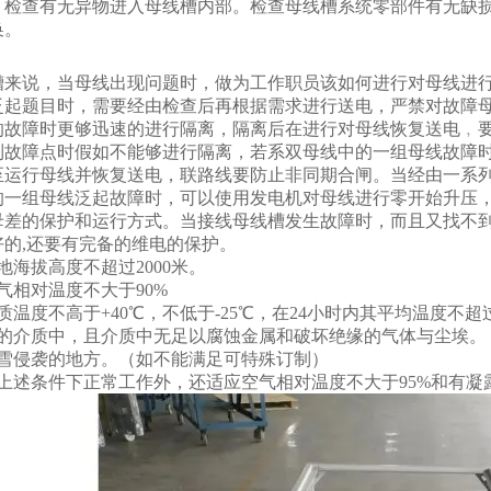
，检查有无异物进入母线槽内部。检查母线槽系统零部件有无缺
换。
槽来说，当母线出现问题时，做为工作职员该如何进行对母线进行
泛起题目时，需要经由检查后再根据需求进行送电，严禁对故障
的故障时更够迅速的进行隔离，隔离后在进行对母线恢复送电﹐
到故障点时假如不能够进行隔离，若系双母线中的一组母线故障
至运行母线并恢复送电，联路线要防止非同期合闸。当经由一系
的一组母线泛起故障时，可以使用发电机对母线进行零开始升压
母差的保护和运行方式。当接线母线槽发生故障时，而且又找不到
好的,还要有完备的维电的保护。
地海拔高度不超过2000米。
气相对温度不大于90%
质温度不高于+40℃，不低于-25℃，在24小时内其平均温度不超过
险的介质中，且介质中无足以腐蚀金属和破坏绝缘的气体与尘埃。
雨雪侵袭的地方。（如不能满足可特殊订制）
除上述条件下正常工作外，还适应空气相对温度不大于95%和有凝