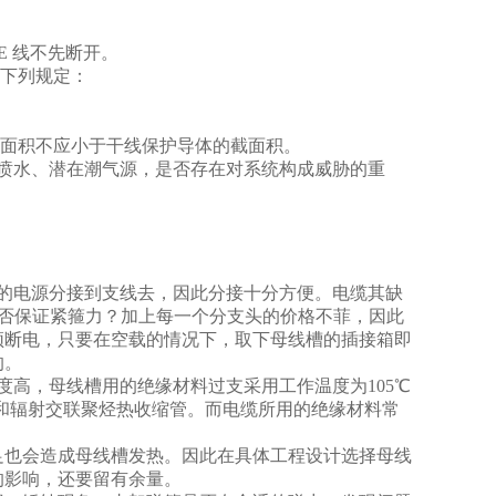
E 线不先断开。
合下列规定：
触面积不应小于干线保护导体的截面积。
喷水、潜在潮气源，是否存在对系统构成威胁的重
的电源分接到支线去，因此分接十分方便。电缆其缺
能否保证紧箍力？加上每一个分支头的价格不菲，因此
须断电，只要在空载的情况下，取下母线槽的插接箱即
的。
度高，母线槽用的绝缘材料过支采用工作温度为105℃
）和辐射交联聚烃热收缩管。而电缆所用的绝缘材料常
足也会造成母线槽发热。因此在具体工程设计选择母线
的影响，还要留有余量。