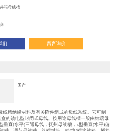
可以帮到很大的忙。
共箱母线槽
商
我们
留言询价
国产
母线槽绝缘材料及有关附件组成的母线系统。它可制
线盒的馈电型封闭式母线。按用途母线槽一般由始端母
型垂直(水平)三通母线，抚州母线槽，z型垂直(水平)偏
线槽，调节母线槽，终端封头，始(终)端接线箱，插接