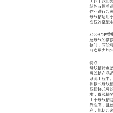
工作中我们
结构占据着
作业进行起
母线槽适用
变压器至配
3500A/5P
意母线的搭
接时，两段
顺次用力均
特点
母线槽特点
母线槽产品适
系统工程中
插接式母线
压插接式母
求，母线槽
由于母线槽
靠性高，且
利，概括起来