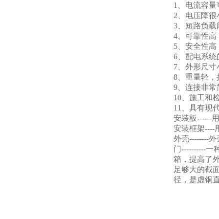
1、电流容量
2、电压降很
3、短路负载
4、可靠性高
5、安全性高
6、配电系
7、外形尺寸
8、重量轻，
9、连接非常
10、施工和
11、具有现
安装板---
安装框架--
外壳----
门-----
箱，提高了外
足够大的截
径，是虚铜