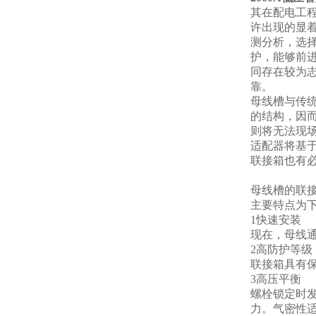
其在配电工
许出现的显
测分析，选
护，能够前
同存在较为
靠。
母线槽与传
的结构，因
则将无法现
适配器将基于
联接箱也有
母线槽的联
主要特点为
1快速安装
现在，母线
2高防护等级
联接箱具有
3高压平衡
螺栓锁定时
力。气密性