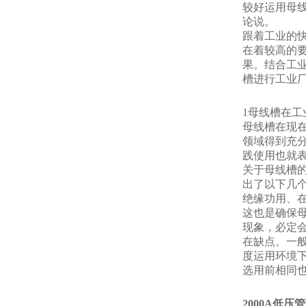
较好运用母
论说。
跟着工业的
在着较高的
果。结合工
槽进行工业
1母线槽在
母线槽在现
领域得到充
践使用也就
关于母线槽
出了以下几
绝缘功用、
这也是确保
现象，必定
在缺点。一
度运用环境
选用前相同
2000A低压