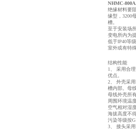
NHMC-80
绝缘材料要
缘型，320
槽。
至于安装场
变电所内为提
低于IP40
室外或有特
结构性能
1、 采用合
优点。
2、 外壳
槽内部。母
母线外壳所
周围环境温度-
空气相对湿度+
海拔高度不得
污染等级按GB
3、 接头采