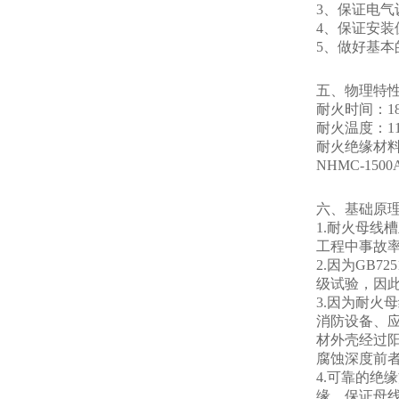
3、保证电
4、保证安
5、做好基
五、物理特
耐火时间：1
耐火温度：1
耐火绝缘材料
NHMC-1500
六、基础原
1.耐火母线
工程中事故
2.因为GB7
级试验，因
3.因为耐
消防设备、
材外壳经过阳
腐蚀深度前
4.可靠的绝
缘，保证母