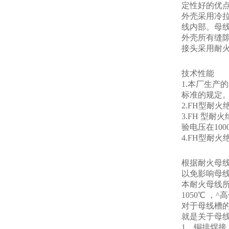
定性好的优点
外壳采用冷
线内部。母
外壳所有缝隙
接头采用耐
技术性能
1.本厂生产的
标准的规定
2.FH型耐火
3.FH 型耐
验电压在100
4.FH型耐
根据耐火母
以免影响母
本耐火母线所
1050℃ ，
对于母线槽
就是关于母
1、铜排焊接