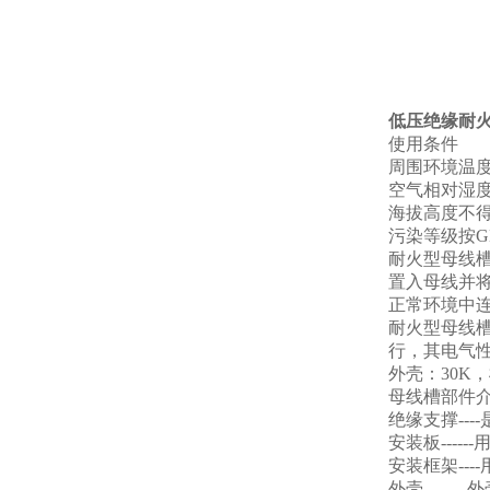
低压绝缘耐
使用条件
周围环境温度-
空气相对湿度+
海拔高度不得
污染等级按GB
耐火型母线
置入母线并
正常环境中
耐火型母线槽
行，其电气
外壳：30K
母线槽部件介
绝缘支撑--
安装板---
安装框架--
外壳----