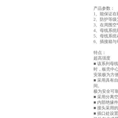
产品参数：
1、能保证在
2、防护等级为
3、在周围空
4、母线系统
5、母线系统
6、插接箱与
特点：
超高强度
■ 该系列母
时，板壳中心
安装极为方
■ 采用具
间。
极为安全可
■ 采用分离
■ 内部绝缘
■ 接头采用
■ 插口处