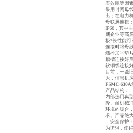
表效应等因
采用封闭母
出；在电力
母联屏连接
IP68，其
期企业等高
极*长性能
连接时将母
螺栓加平垫
槽槽连接好后
软铜线连接
目前，一些
大，信息机
FSMC-63
产品结构：
内部选用典
降、耐机械冲
环境的场合，
求。产品绝
安全保护：
为IP54，