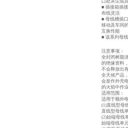
口处灰尘或
■ 插接箱插
布线灵活
■ 母线槽
移动及车间
互换性能
■ 该系列
注意事项：
全封闭树脂
的绝缘资料
不会释放出有
全天候产品，
会发作外壳电
的火焰中作业
适用范围：
适用于额外电压
(1)直线型母
直线型母线
(2)始端母线
始端母线单