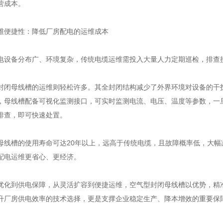
营成本。
便捷性：降低厂房配电的运维成本
备分布广、环境复杂，传统电缆运维需投入大量人力定期巡检，排查接
母线槽的运维则轻松许多。其全封闭结构减少了外界环境对设备的干扰
，母线槽配备可视化监测接口，可实时监测电流、电压、温度等参数，一
排查，即可快速处置。
槽的使用寿命可达20年以上，远高于传统电缆，且故障概率低，大幅
配电运维更省心、更经济。
到供电保障，从灵活扩容到便捷运维，空气型封闭母线槽以优势，精准
升厂房供电效率的技术选择，更是支撑企业稳定生产、降本增效的重要保