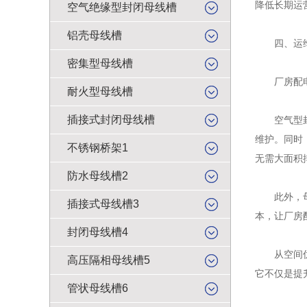
降低长期运
空气绝缘型封闭母线槽
铝壳母线槽
四、运维
密集型母线槽
厂房配电设
耐火型母线槽
插接式封闭母线槽
空气型封闭
维护。同时
不锈钢桥架1
无需大面积
防水母线槽2
此外，母线
插接式母线槽3
本，让厂房
封闭母线槽4
从空间优化
高压隔相母线槽5
它不仅是提
管状母线槽6