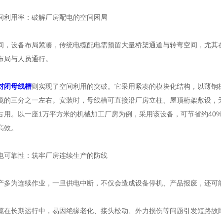
利用率：破解厂房配电的空间困局
设备布局紧凑，传统电缆配电需预留大量桥架通道与转弯空间，尤其在
布局与人员通行。
封闭母线槽
则实现了空间利用的突破。它采用紧凑的模块化结构，以薄钢
缆的三分之一左右。安装时，母线槽可直接沿厂房立柱、屋顶桁架敷设，
占用。以一座1万平方米的机械加工厂房为例，采用该设备，可节省约40
高效。
可靠性：筑牢厂房连续生产的防线
为连续作业，一旦供电中断，不仅会造成设备停机、产品报废，还可能
长期运行中，易因绝缘老化、接头松动、外力损伤等问题引发短路故障