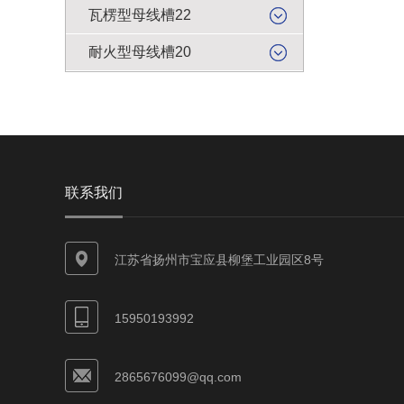
瓦楞型母线槽22
耐火型母线槽20
联系我们
江苏省扬州市宝应县柳堡工业园区8号
15950193992
2865676099@qq.com