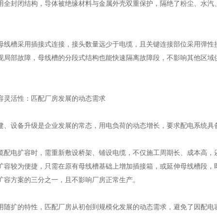
用全封闭结构，导体被绝缘材料与金属外壳双重保护，隔绝了粉尘、水汽
槽采用插接式连接，接头数量远少于电缆，且关键连接部位采用弹性接
现局部故障，母线槽的分段式结构也能快速隔离故障段，不影响其他区域供
灵活性：匹配厂房发展的动态需求
设备升级是企业发展的常态，用电负荷的动态增长，要求配电系统具备
电扩容时，需重新敷设桥架、铺设电缆，不仅施工周期长、成本高，还
扩容较为便捷，只需在原有母线槽基础上增加插接箱，或延伸母线槽段，
扩容方案的三分之一，且不影响厂房正常生产。
扩的特性，匹配厂房从初创到规模化发展的动态需求，避免了因配电容