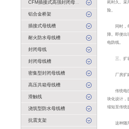
耗时久。采
CFM插接式高强封闭母线槽
险。
铝合金桥架
插接式母线槽
同时，母线
障。即便出
耐火防水母线槽
电防线。
封闭母线
三、扩容
封闭母线槽
密集型封闭母线槽
厂房扩建、
高压共箱母线槽
传统电缆配
滑触线
块化设计，
缩短至传统
浇筑型防水母线槽
抗震支架
这种随用随