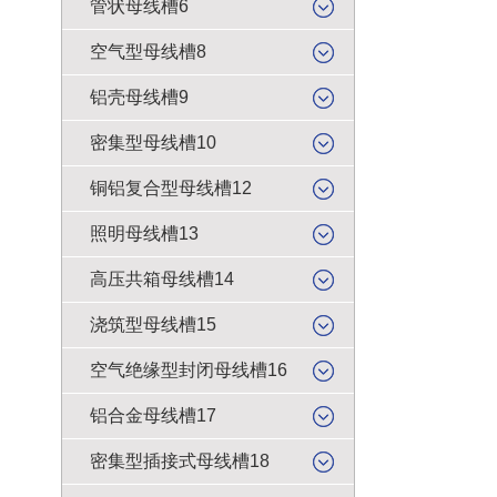
管状母线槽6
空气型母线槽8
铝壳母线槽9
密集型母线槽10
铜铝复合型母线槽12
照明母线槽13
高压共箱母线槽14
浇筑型母线槽15
空气绝缘型封闭母线槽16
铝合金母线槽17
密集型插接式母线槽18