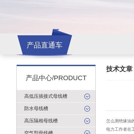
产品直通车
技术文
产品中心/PRODUCT
高低压插接式母线槽
防水母线槽
高压隔相母线槽
怎么测绝缘油
电力工作者在
空气型母线槽