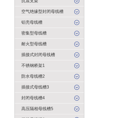
抗震支架
空气绝缘型封闭母线槽
铝壳母线槽
密集型母线槽
耐火型母线槽
插接式封闭母线槽
不锈钢桥架1
防水母线槽2
插接式母线槽3
封闭母线槽4
高压隔相母线槽5