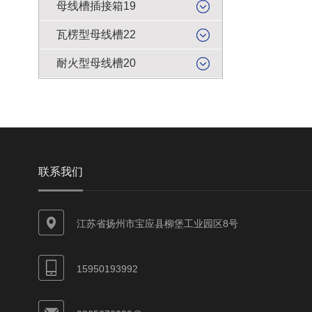
母线槽插接箱19
瓦楞型母线槽22
耐火型母线槽20
联系我们
江苏省扬州市宝应县柳堡工业园区8号
15950193992