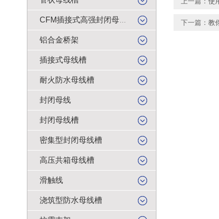
上一篇：
使
CFM插接式高强封闭母线槽
下一篇：
教
铝合金桥架
插接式母线槽
耐火防水母线槽
封闭母线
封闭母线槽
密集型封闭母线槽
高压共箱母线槽
滑触线
浇筑型防水母线槽