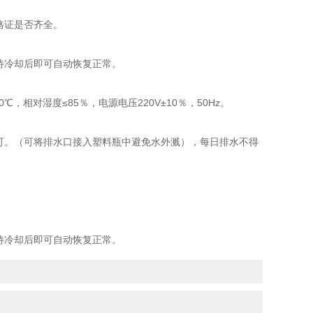
格证是否齐全。
待冷却后即可自动恢复正常。
相对湿度≤85％，电源电压220V±10％，50Hz。
可。（可将排水口接入塑料瓶中避免水外溅），每日排水不得
待冷却后即可自动恢复正常。