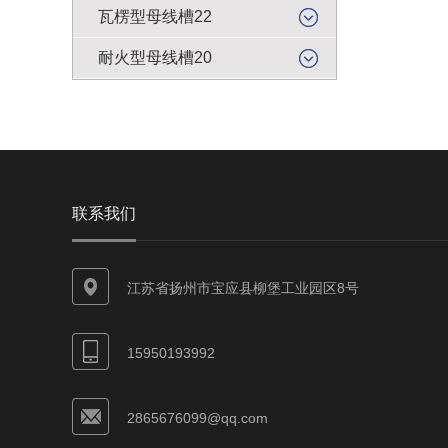
瓦楞型母线槽22
耐火型母线槽20
联系我们
江苏省扬州市宝应县柳堡工业园区8号
15950193992
2865676099@qq.com