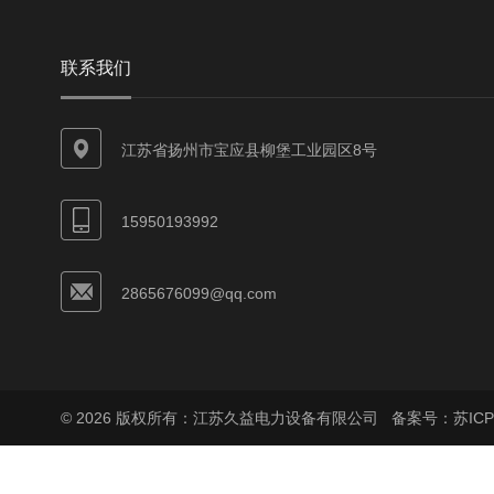
联系我们
江苏省扬州市宝应县柳堡工业园区8号
15950193992
2865676099@qq.com
© 2026 版权所有：江苏久益电力设备有限公司
备案号：苏ICP备