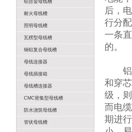
铝合金母线槽
后，电
耐火母线槽
行分配
照明母线槽
一条直
瓦楞型母线槽
的。
铜铝复合母线槽
母线连接器
铝合
母线插接箱
和穿芯
母线槽连接器
级，则
CMC密集型母线槽
而电缆
防水浇筑母线槽
期进行
管状母线槽
小，易