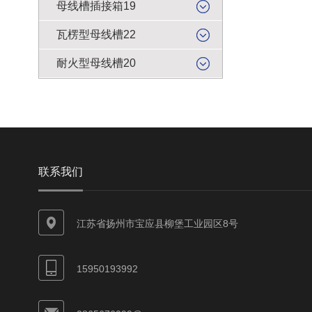
母线槽插接箱19
瓦楞型母线槽22
耐火型母线槽20
联系我们
江苏省扬州市宝应县柳堡工业园区8号
15950193992