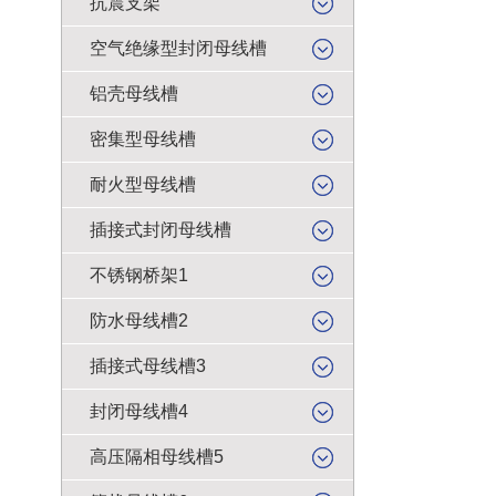
抗震支架
空气绝缘型封闭母线槽
铝壳母线槽
密集型母线槽
耐火型母线槽
插接式封闭母线槽
不锈钢桥架1
防水母线槽2
插接式母线槽3
封闭母线槽4
高压隔相母线槽5