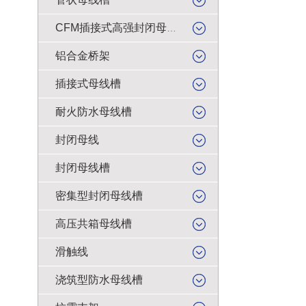
CFM插接式高强封闭母线槽
铝合金桥架
插接式母线槽
耐火防水母线槽
封闭母线
封闭母线槽
密集型封闭母线槽
高压共箱母线槽
滑触线
浇筑型防水母线槽