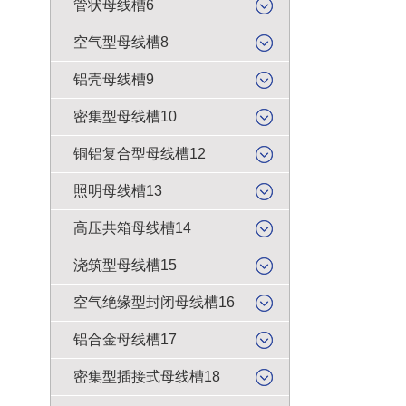
管状母线槽6
空气型母线槽8
铝壳母线槽9
密集型母线槽10
铜铝复合型母线槽12
照明母线槽13
高压共箱母线槽14
浇筑型母线槽15
空气绝缘型封闭母线槽16
铝合金母线槽17
密集型插接式母线槽18