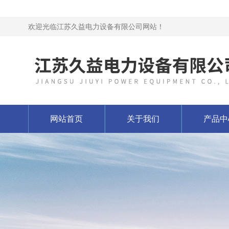
欢迎光临江苏久益电力设备有限公司网站！
网站首页
关于我们
产品中