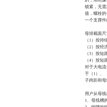
的，用绝缘
锁紧，无需
值，螺栓的
一个支撑件
母排截面尺
（1）按持
（2）按经
（3）按短
（4）按短
对于大电流
于（1）、
子跨距和母
用户从母线
1、母线槽