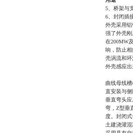
用途
5、桥架与
6、封闭插
外壳采用铝
强了外壳刚
在200M
响，防止相
壳涡流和环
外壳感应出
曲线母线槽
直安装与侧
垂直弯头应
弯，Z型垂
度。封闭式
土建浇灌混