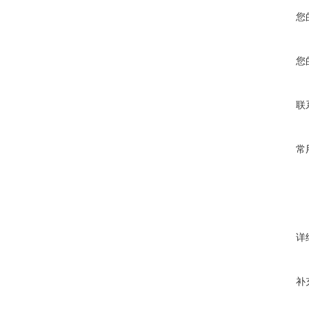
您
您
联
常
详
补