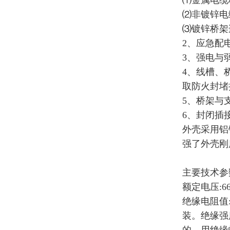
⑴金属电缆
⑵非镀锌电
⑶镀锌桥架
2、应急配
3、强电与
4、线槽、
取防火封堵
5、桥架与
6、封闭插
外壳采用铝
强了外壳刚
主要技术参
额定电压:66
绝缘电阻值
装。绝缘强