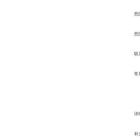
您
您
联
常
详
补