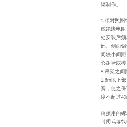
钢制作。
须对照图
1.
试绝缘电阻
处安装后须
部、侧面铝
间较小间距
心距墙或楼
吊架之间
9.
以下部
1.8m
簧，使之保
度不超过
4
跨接用的螺
封闭式母线