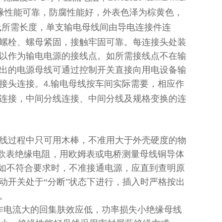
缘性能可靠，防腐性能好，外表色泽为棕黄色，
线所需长度，单支输电母线间由导电连接件连
螺栓、螺母紧固，接触牢固可靠。每连接头处装
以作为输电电源的接线点。如所需接线点不在输
出的电源母线可通过控制开关直接向用电设备输
接头连接。
输电母线按车间实际需要，相应作
4.
连接，中间分线连接、中间分线及规格变换的连
线过程中只可用木棒，不准用大于外壳硬度的物
欧表绝缘电阻，用欧姆表或电桥测量母线铜导体
如不符合要求时，不准接通电源，应直到查明原
动开关处于
“
分断
"
状态下进行，插入时严格按出
。
工作电流大的回集肤效应低，功率损失小绝缘母线