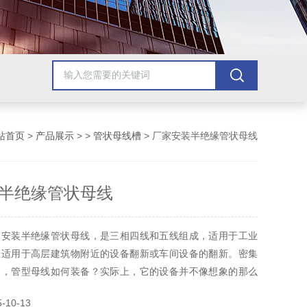
站首页
>
产品展示
> >
管状母线槽
> 厂家安装半绝缘管状母线
半绝缘管状母线
家安装半绝缘管状母线，是三相四线和五线组成，适用于工业
至适用于高层建筑物附近的设备翻新或车间设备的翻新。密集
是，管型母线如何装备？实际上，它的设备并不像想象的那么
三个过程，仔细计划就足够了。
10-13