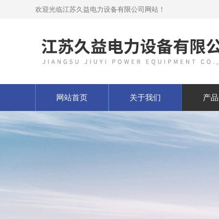
欢迎光临江苏久益电力设备有限公司网站！
网站首页
关于我们
产品