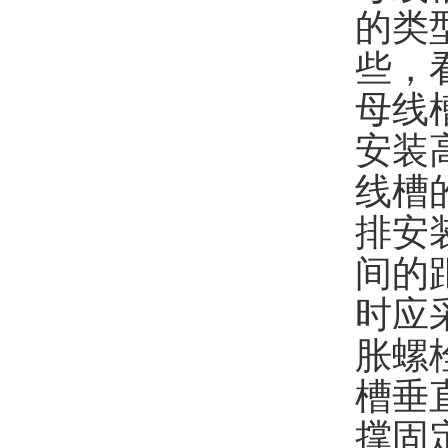
的类
些，
母线
安装
线槽
排安
间的
时应
胀螺
槽垂
撑固