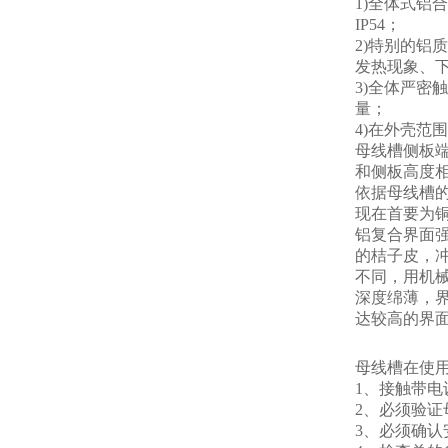
1)全体式
IP54；
2)特别的
发热现象、
3)全体严
量；
4)在外壳范
母线槽侧板端
和侧板高度相
依据母线槽
现在首要为
铝复合界面
的桔子皮，
不同，用机
深度绵薄，
达较高的界
母线槽在使用
1、接触带电
2、必须验
3、必须确