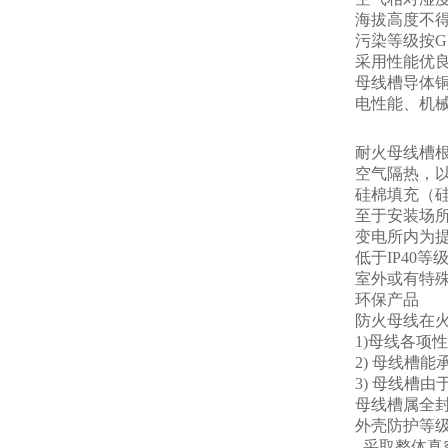
海拔高度不得
污染等级按GB
采用性能优
母线槽导体
电性能、机械
耐火母线槽
空气隔热，
硅棉填充（硅
至于安装场
变电所内为提
低于IP40
室外或有特
环保产品
防火母线在
1)母线各项性能均
2) 母线槽能
3) 母线槽
母线槽属全封
外壳防护等级
采取整体真