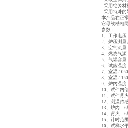
采用绝缘材
采用特殊的
本产品在正
它母线槽相
参数：
1、工作电压：
2、炉压测量范
3、空气流量：0-
4、燃烧气源
5、气罐容量：
6、试验温度：程
7、室温-1050℃
8、室温-115
9、炉内温度：
10、试件内部
11、试件背
12、测温传
13、炉内：
14、背火：
15、计时范围：
16、试样水平