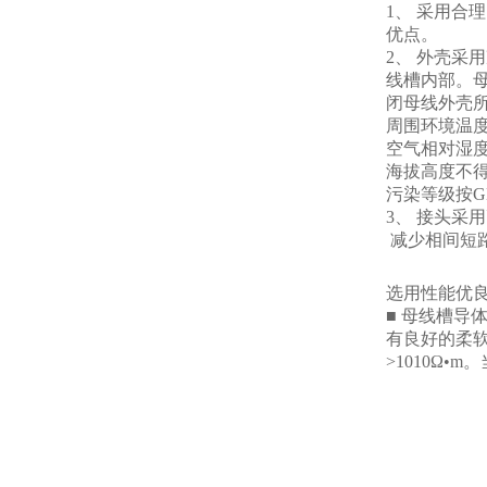
1、 采用合
优点。
2、 外壳
线槽内部。
闭母线外壳
周围环境温度-
空气相对湿度+
海拔高度不得
污染等级按GB
3、 接头采
减少相间短
选用性能优
■ 母线槽导体
有良好的柔软
>1010Ω•