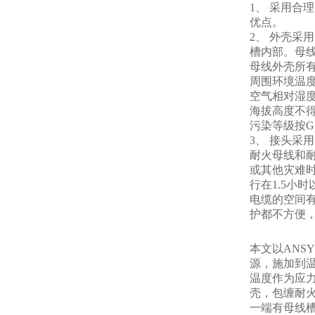
1、 采用合
优点。
2、 外壳
槽内部。母
母线外壳所
周围环境温度-
空气相对湿度+
海拔高度不得
污染等级按GB
3、 接头采
耐火母线和
或其他灾难
行在1.5
电缆的空间
护都不方便
本文以ANS
源，施加到
温度作为应
壳，包缠耐
一端有母线