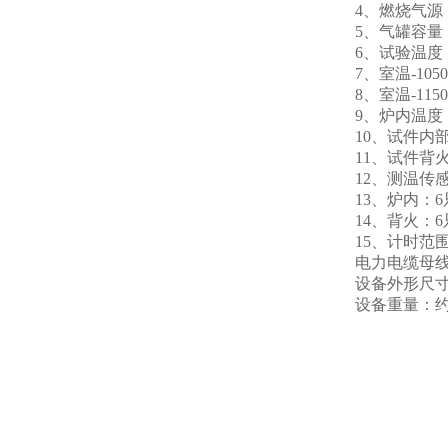
4、燃烧气源
5、气罐容量：
6、试验温度：程
7、室温-1050℃
8、室温-115
9、炉内温度：
10、试件内部
11、试件背
12、测温传
13、炉内：
14、背火：
15、计时范围
电力电缆母线
设备外形尺寸：
设备重量：约4