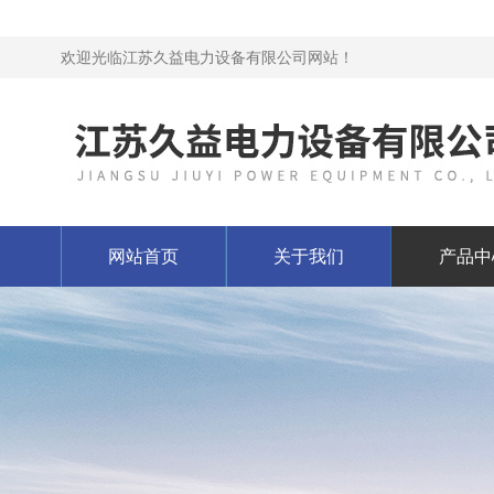
欢迎光临江苏久益电力设备有限公司网站！
网站首页
关于我们
产品中