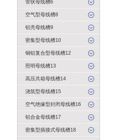
管状母线槽6
空气型母线槽8
铝壳母线槽9
密集型母线槽10
铜铝复合型母线槽12
照明母线槽13
高压共箱母线槽14
浇筑型母线槽15
空气绝缘型封闭母线槽16
铝合金母线槽17
密集型插接式母线槽18