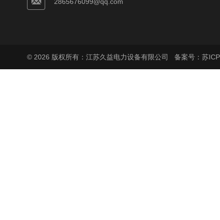
2865676099@qq.com
© 2026 版权所有：江苏久益电力设备有限公司
备案号：苏ICP备