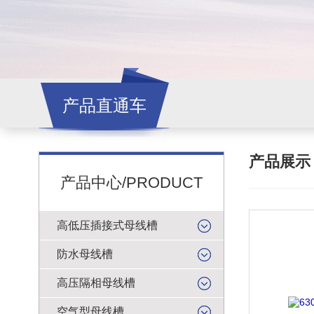
产品直通车
产品展
产品中心/PRODUCT
高低压插接式母线槽
防水母线槽
高压隔相母线槽
空气型母线槽