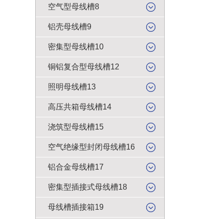
空气型母线槽8
铝壳母线槽9
密集型母线槽10
铜铝复合型母线槽12
照明母线槽13
高压共箱母线槽14
浇筑型母线槽15
空气绝缘型封闭母线槽16
铝合金母线槽17
密集型插接式母线槽18
母线槽插接箱19