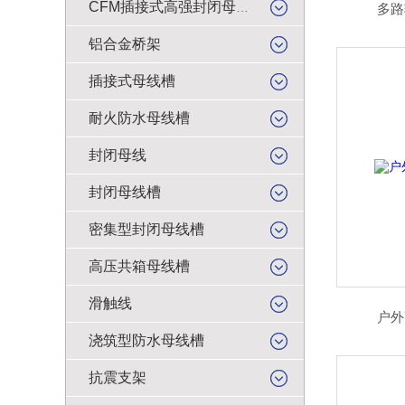
CFM插接式高强封闭母线槽
多路
铝合金桥架
插接式母线槽
耐火防水母线槽
封闭母线
封闭母线槽
密集型封闭母线槽
高压共箱母线槽
滑触线
户外
浇筑型防水母线槽
抗震支架