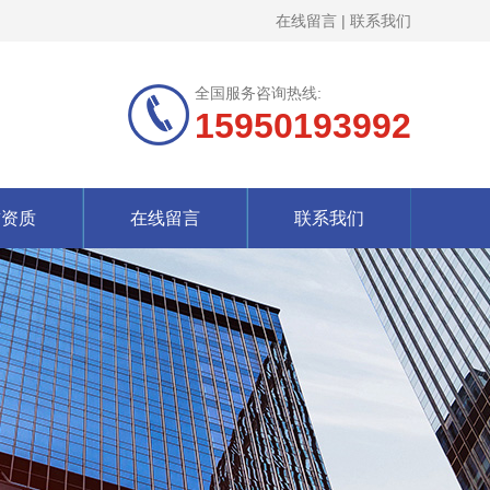
在线留言
|
联系我们
全国服务咨询热线:
15950193992
誉资质
在线留言
联系我们